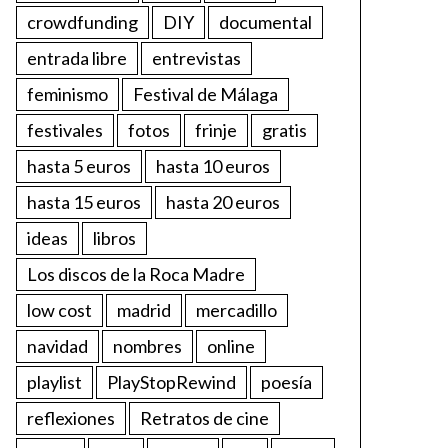
crowdfunding
DIY
documental
entrada libre
entrevistas
feminismo
Festival de Málaga
festivales
fotos
frinje
gratis
hasta 5 euros
hasta 10 euros
hasta 15 euros
hasta 20 euros
ideas
libros
Los discos de la Roca Madre
low cost
madrid
mercadillo
navidad
nombres
online
playlist
PlayStopRewind
poesía
reflexiones
Retratos de cine