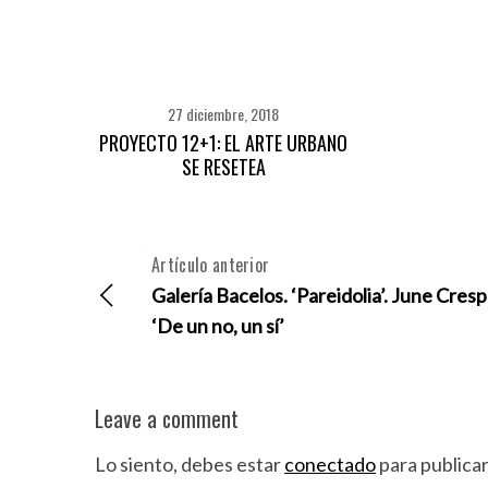
27 diciembre, 2018
PROYECTO 12+1: EL ARTE URBANO
SE RESETEA
Artículo anterior
S
Galería Bacelos. ‘Pareidolia’. June Cresp
e
‘De un no, un sí’
a
r
c
h
Leave a comment
f
o
Lo siento, debes estar
conectado
para publica
r