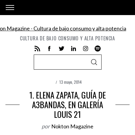
CULTURA DE BAJO CONSUMO Y ALTA POTENCIA
S
S
e
E
A
a
R
C
13 mayo, 2014
r
H
1. ELENA ZAPATA, GUÍA DE
c
h
A3BANDAS, EN GALERÍA
f
LOUIS 21
o
r
por
Nokton Magazine
: