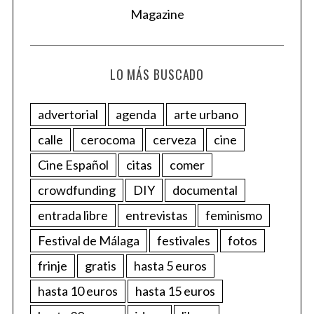
LO MÁS BUSCADO
advertorial
agenda
arte urbano
calle
cerocoma
cerveza
cine
Cine Español
citas
comer
crowdfunding
DIY
documental
entrada libre
entrevistas
feminismo
Festival de Málaga
festivales
fotos
frinje
gratis
hasta 5 euros
hasta 10 euros
hasta 15 euros