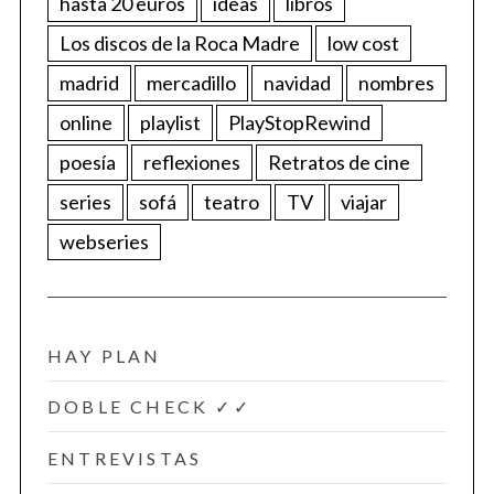
hasta 20 euros
ideas
libros
Los discos de la Roca Madre
low cost
madrid
mercadillo
navidad
nombres
online
playlist
PlayStopRewind
poesía
reflexiones
Retratos de cine
series
sofá
teatro
TV
viajar
webseries
HAY PLAN
DOBLE CHECK ✓✓
ENTREVISTAS