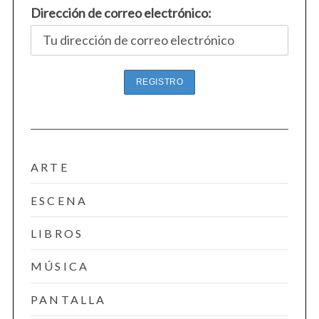
Dirección de correo electrónico:
S
e
a
r
c
h
f
ARTE
o
r
ESCENA
:
LIBROS
MÚSICA
PANTALLA