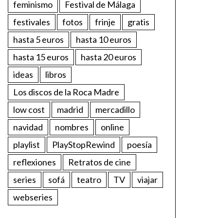
feminismo
Festival de Málaga
festivales
fotos
frinje
gratis
hasta 5 euros
hasta 10 euros
hasta 15 euros
hasta 20 euros
ideas
libros
Los discos de la Roca Madre
low cost
madrid
mercadillo
navidad
nombres
online
playlist
PlayStopRewind
poesía
reflexiones
Retratos de cine
series
sofá
teatro
TV
viajar
webseries