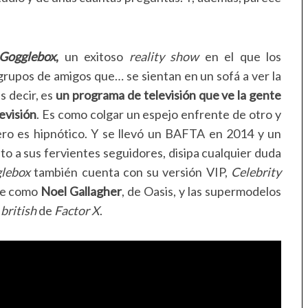
Gogglebox
,
un exitoso
reality show
en el que los
y grupos de amigos que… se sientan en un sofá a ver la
s decir, es
un programa de televisión que ve la gente
evisión
. Es como colgar un espejo enfrente de otro y
ero es hipnótico. Y se llevó un BAFTA en 2014 y un
nto a sus fervientes seguidores, disipa cualquier duda
glebox
también cuenta con su versión VIP,
Celebrity
nte como
Noel Gallagher
, de Oasis, y las supermodelos
n
british
de
Factor X
.