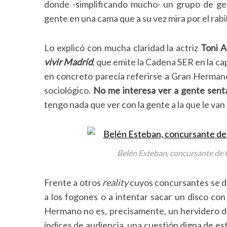
donde -simplificando mucho- un grupo de ge
gente en una cama que a su vez mira por el rabill
Lo explicó con mucha claridad la actriz
Toni A
S
vivir Madrid
, que emite la Cadena SER en la cap
e
a
en concreto parecía referirse a Gran Herma
r
sociológico.
No me interesa ver a gente sent
c
tengo nada que ver con la gente a la que le van
h
f
o
r
Belén Esteban, concursante de G
:
Frente a otros
reality
cuyos concursantes se de
a los fogones o a intentar sacar un disco co
Hermano no es, precisamente, un hervidero d
índices de audiencia, una cuestión digna de e