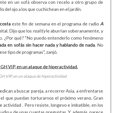
nte en un sofá observa con recelo a otro grupo de
o del ojo a los que cuchichean en el jardín.
costa
este fin de semana en el programa de radio
A
ital. Dijo que los
reality
le aburrían soberanamente, y
no. ¿Por qué? “No puedo entenderlo como fenómeno
ada en sofás sin hacer nada y hablando de nada
. No
 ese tipo de programas”, zanjó.
H VIP, en un ataque de hiperactividad.
dican a buscar pareja, a recorrer Asia, a enfrentarse
n el que puedan torturarnos el próximo verano,
Gran
e actividad
. Pero resiste, longevo e imbatible, en los
studio y de unas cuantas preguntas. Y, además, parece