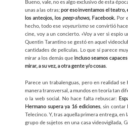
Bueno, vale, no es algo exclusivo de esta époc
unas a las otras;
por eso inventamos el teatro, el 
los anteojos, los
peep-shows,
Facebook
.
Por e
hecho, todo ese
voyeurismo
se convirtió hace
cine, voy a un concierto. «Voy a ver si espío 
Quentin Tarantino se gestó en aquel videoclub
cantidades de películas. Lo que sí parece mu
mirar a los demás que
incluso seamos capaces
mirar, a su vez, a otra gente y/o cosas
.
Parece un trabalenguas, pero en realidad se
manera transversal, a mundos en teoría tan di
o la web social. No hace falta rebuscar:
Espa
Hermano supera ya 16 ediciones
, sin conta
Telecinco. Y, tras aquella primera entrega, en 
grupo de sujetos en una casa videovigilada, 