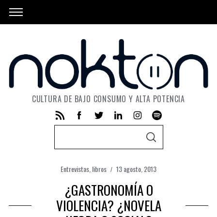
CULTURA DE BAJO CONSUMO Y ALTA POTENCIA
S
S
e
E
A
a
R
C
Entrevistas
,
libros
13 agosto, 2013
r
H
c
¿GASTRONOMÍA O
h
VIOLENCIA? ¿NOVELA
f