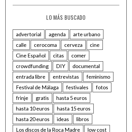
LO MÁS BUSCADO
advertorial
agenda
arte urbano
calle
cerocoma
cerveza
cine
Cine Español
citas
comer
crowdfunding
DIY
documental
entrada libre
entrevistas
feminismo
Festival de Málaga
festivales
fotos
frinje
gratis
hasta 5 euros
hasta 10 euros
hasta 15 euros
hasta 20 euros
ideas
libros
Los discos de la Roca Madre
low cost