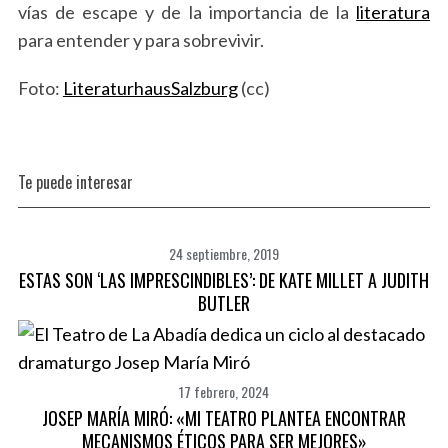
vías de escape y de la importancia de la
literatura
para entender y para sobrevivir.
Foto:
LiteraturhausSalzburg
(cc)
S
e
a
r
Te puede interesar
c
h
f
24 septiembre, 2019
o
ESTAS SON ‘LAS IMPRESCINDIBLES’: DE KATE MILLET A JUDITH
r
BUTLER
:
17 febrero, 2024
JOSEP MARÍA MIRÓ: «MI TEATRO PLANTEA ENCONTRAR
MECANISMOS ÉTICOS PARA SER MEJORES»