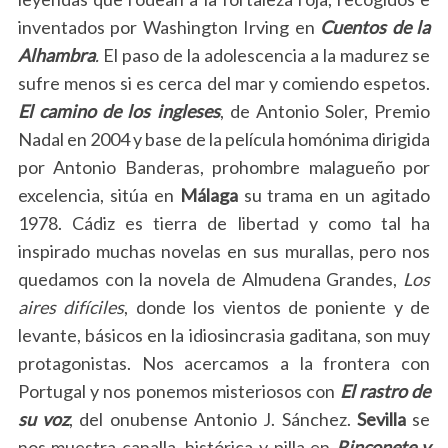
inventados por Washington Irving en
Cuentos de la
Alhambra
.
El paso de la adolescencia a la madurez se
sufre menos si es cerca del mar y comiendo espetos.
El camino de los ingleses
, de Antonio Soler, Premio
Nadal en 2004 y base de la película homónima dirigida
por Antonio Banderas, prohombre malagueño por
excelencia, sitúa en
Málaga
su trama en un agitado
1978. Cádiz es tierra de libertad y como tal ha
inspirado muchas novelas en sus murallas, pero nos
quedamos con la novela de Almudena Grandes,
Los
aires difíciles
, donde los vientos de poniente y de
levante, básicos en la idiosincrasia gaditana, son muy
protagonistas. Nos acercamos a la frontera con
Portugal y nos ponemos misteriosos con
El rastro de
su voz
, del onubense Antonio J. Sánchez.
Sevilla
se
nos muestra canalla, histórica y pilla en
Rinconete y