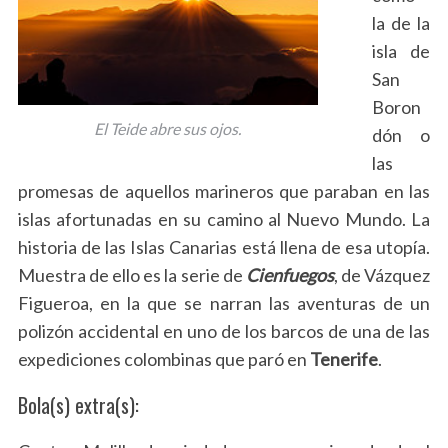
S
la de la
e
isla de
a
r
San
c
Boron
h
El Teide abre sus ojos.
dón o
f
las
o
r
promesas de aquellos marineros que paraban en las
:
islas afortunadas en su camino al Nuevo Mundo. La
historia de las Islas Canarias está llena de esa utopía.
Muestra de ello es la serie de
Cienfuegos
, de Vázquez
Figueroa, en la que se narran las aventuras de un
polizón accidental en uno de los barcos de una de las
expediciones colombinas que paró en
Tenerife
.
Bola(s) extra(s):