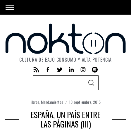
CULTURA DE BAJO CONSUMO Y ALTA POTENCIA
S
S
e
E
A
a
R
C
libros
,
Mandamientos
18 septiembre, 2015
r
H
ESPAÑA, UN PAÍS ENTRE
c
h
LAS PÁGINAS (III)
f