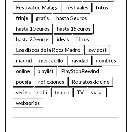
Festival de Málaga
festivales
fotos
frinje
gratis
hasta 5 euros
hasta 10 euros
hasta 15 euros
hasta 20 euros
ideas
libros
Los discos de la Roca Madre
low cost
madrid
mercadillo
navidad
nombres
online
playlist
PlayStopRewind
poesía
reflexiones
Retratos de cine
series
sofá
teatro
TV
viajar
webseries