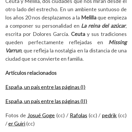
Ceuta y Melilla, dos ciudades que nos miran desde el
otro lado del estrecho. En un ambiente suntuoso de
los años 20 nos desplazamos a la
Melilla
que empieza
a componer su personalidad en
La reina del azúcar
,
escrita por Dolores García.
Ceuta
y sus tradiciones
queden perfectamente reflejadas en
Missing
Varrun
, que refleja la nostalgia en la distancia de una
ciudad que se convierte en familia.
Artículos relacionados
España, un país entre las páginas (I)
España, un país entre las páginas (II)
Fotos de
Josué Goge
(cc) /
Rafolas
(cc) /
pedrik
(cc)
/
er Guiri
(cc)