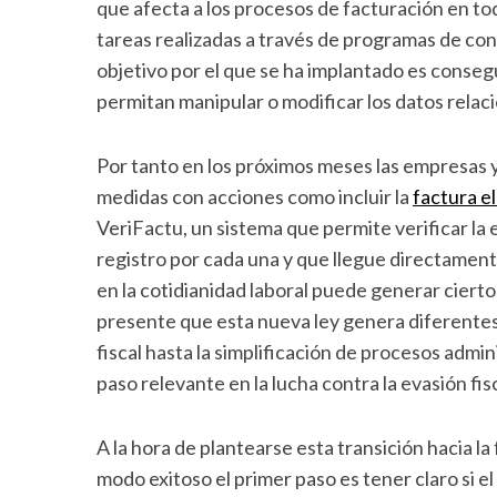
que afecta a los procesos de facturación en tod
tareas realizadas a través de programas de con
objetivo por el que se ha implantado es conseg
permitan manipular o modificar los datos relac
S
e
a
Por tanto en los próximos meses las empresas 
r
medidas con acciones como incluir la
factura e
c
VeriFactu, un sistema que permite verificar la
h
registro por cada una y que llegue directament
f
o
en la cotidianidad laboral puede generar ciert
r
presente que esta nueva ley genera diferente
:
fiscal hasta la simplificación de procesos adm
paso relevante en la lucha contra la evasión fis
A la hora de plantearse esta transición hacia la
modo exitoso el primer paso es tener claro si e