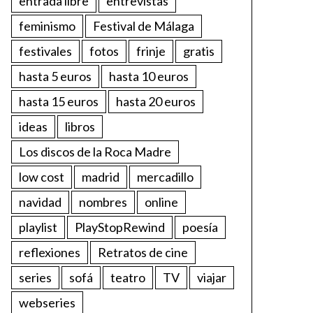
entrada libre
entrevistas
feminismo
Festival de Málaga
festivales
fotos
frinje
gratis
hasta 5 euros
hasta 10 euros
hasta 15 euros
hasta 20 euros
ideas
libros
Los discos de la Roca Madre
low cost
madrid
mercadillo
navidad
nombres
online
playlist
PlayStopRewind
poesía
reflexiones
Retratos de cine
series
sofá
teatro
TV
viajar
webseries