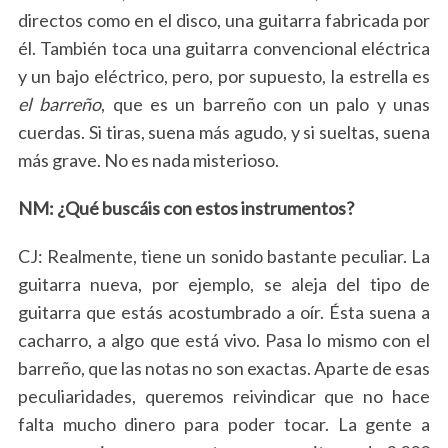
directos como en el disco, una guitarra fabricada por
S
e
él. También toca una guitarra convencional eléctrica
a
y un bajo eléctrico, pero, por supuesto, la estrella es
r
el barreño
, que es un barreño con un palo y unas
c
cuerdas. Si tiras, suena más agudo, y si sueltas, suena
h
f
más grave. No es nada misterioso.
o
r
NM: ¿Qué buscáis con estos instrumentos?
:
CJ: Realmente, tiene un sonido bastante peculiar. La
guitarra nueva, por ejemplo, se aleja del tipo de
guitarra que estás acostumbrado a oír. Ésta suena a
cacharro, a algo que está vivo. Pasa lo mismo con el
barreño, que las notas no son exactas. Aparte de esas
peculiaridades, queremos reivindicar que no hace
falta mucho dinero para poder tocar.
La gente a