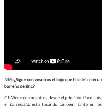
NM: ¿Sigue con vosotros el bajo que hicisteis con un
barreño de zinc?
CJ: Viene con nosotros desde el principio. Paco Luis,
el
barreñista
, está tocando también, tanto en los