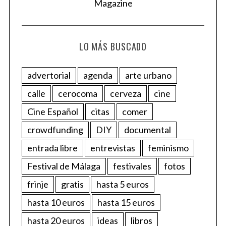
LO MÁS BUSCADO
advertorial
agenda
arte urbano
calle
cerocoma
cerveza
cine
Cine Español
citas
comer
crowdfunding
DIY
documental
entrada libre
entrevistas
feminismo
Festival de Málaga
festivales
fotos
frinje
gratis
hasta 5 euros
hasta 10 euros
hasta 15 euros
hasta 20 euros
ideas
libros