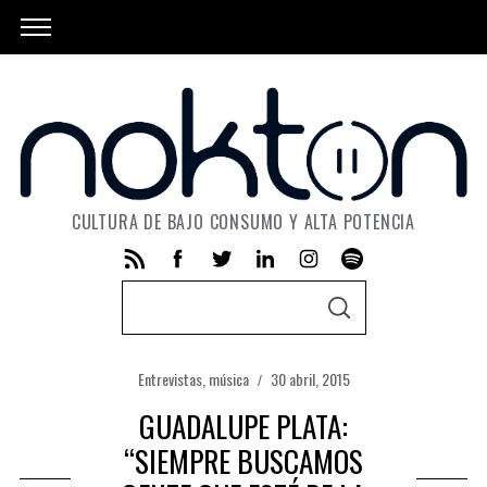
CULTURA DE BAJO CONSUMO Y ALTA POTENCIA
S
S
e
E
A
a
R
C
Entrevistas
,
música
30 abril, 2015
r
H
c
GUADALUPE PLATA:
h
“SIEMPRE BUSCAMOS
f