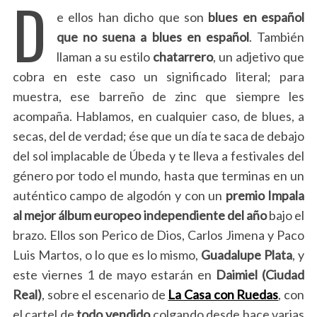
D
e ellos han dicho que son
blues en español
que no suena a blues en español
. También
llaman a su estilo
chatarrero
, un adjetivo que
cobra en este caso un significado literal; para
muestra, ese barreño de zinc que siempre les
acompaña. Hablamos, en cualquier caso, de blues, a
secas, del de verdad; ése que un día te saca de debajo
del sol implacable de Úbeda y te lleva a festivales del
género por todo el mundo, hasta que terminas en un
auténtico campo de algodón y con un
premio Impala
al mejor álbum europeo independiente del año
bajo el
brazo. Ellos son Perico de Dios, Carlos Jimena y Paco
Luis Martos, o lo que es lo mismo,
Guadalupe Plata
, y
este viernes 1 de mayo estarán en
Daimiel (Ciudad
Real)
, sobre el escenario de
La Casa con Ruedas
, con
el cartel de
todo vendido
colgando desde hace varias