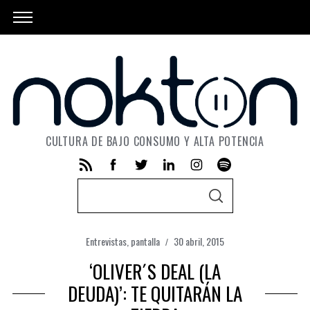
CULTURA DE BAJO CONSUMO Y ALTA POTENCIA
S
S
e
E
A
a
R
C
Entrevistas
,
pantalla
30 abril, 2015
r
H
c
‘OLIVER´S DEAL (LA
h
DEUDA)’: TE QUITARÁN LA
f