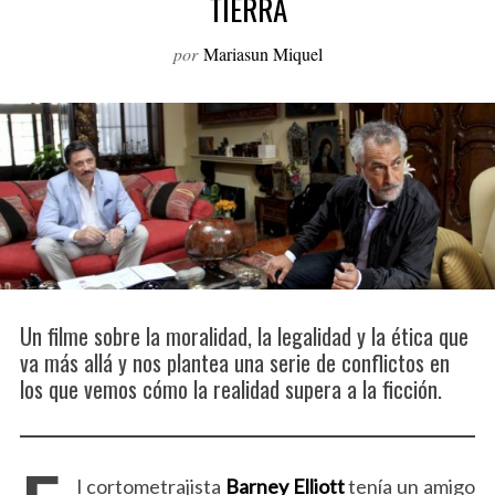
TIERRA
o
r
por
Mariasun Miquel
:
Un filme sobre la moralidad, la legalidad y la ética que
va más allá y nos plantea una serie de conflictos en
los que vemos cómo la realidad supera a la ficción.
l cortometrajista
Barney Elliott
tenía un amigo