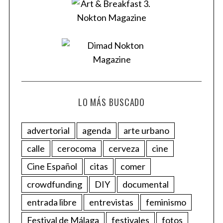
LO MÁS BUSCADO
advertorial
agenda
arte urbano
calle
cerocoma
cerveza
cine
Cine Español
citas
comer
crowdfunding
DIY
documental
entrada libre
entrevistas
feminismo
Festival de Málaga
festivales
fotos