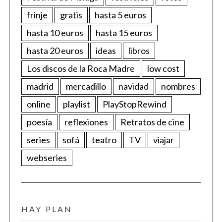
frinje
gratis
hasta 5 euros
hasta 10 euros
hasta 15 euros
hasta 20 euros
ideas
libros
Los discos de la Roca Madre
low cost
madrid
mercadillo
navidad
nombres
online
playlist
PlayStopRewind
poesía
reflexiones
Retratos de cine
series
sofá
teatro
TV
viajar
webseries
HAY PLAN