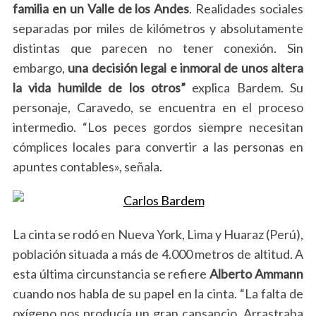
familia en un Valle de los Andes
. Realidades sociales
separadas por miles de kilómetros y absolutamente
distintas que parecen no tener conexión. Sin
embargo,
una decisión legal e inmoral de unos altera
la vida humilde de los otros”
explica Bardem. Su
personaje, Caravedo, se encuentra en el proceso
intermedio. “Los peces gordos siempre necesitan
cómplices locales para convertir a las personas en
apuntes contables», señala.
S
e
a
La cinta se rodó en Nueva York, Lima y Huaraz (Perú),
r
población situada a más de 4.000 metros de altitud. A
c
esta última circunstancia se refiere
Alberto Ammann
h
cuando nos habla de su papel en la cinta. “La falta de
f
o
oxígeno nos producía un gran cansancio. Arrastraba