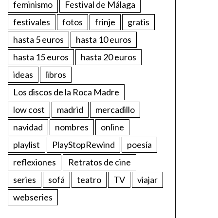
feminismo
Festival de Málaga
festivales
fotos
frinje
gratis
hasta 5 euros
hasta 10 euros
hasta 15 euros
hasta 20 euros
ideas
libros
Los discos de la Roca Madre
low cost
madrid
mercadillo
navidad
nombres
online
playlist
PlayStopRewind
poesía
reflexiones
Retratos de cine
series
sofá
teatro
TV
viajar
webseries