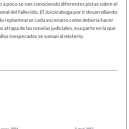
o a poco se van conociendo diferentes pistas sobre el
onal del fallecido,
El Juicio
aboga por ir desarrollando
ndo replantearse cada escenario como debería hacer
s atrapa de las novelas judiciales, esa parte en la que
ollos inesperados se suman al misterio.
 enero, 2014
3 abril, 2017