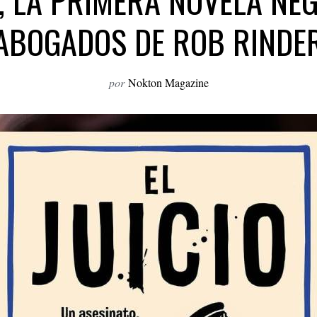
O’, LA PRIMERA NOVELA N
ABOGADOS DE ROB RINDE
por
Nokton Magazine