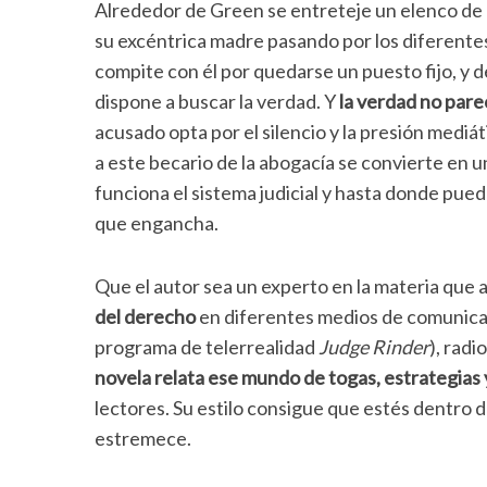
Alrededor de Green se entreteje un elenco de 
su excéntrica madre pasando por los diferente
compite con él por quedarse un puesto fijo, y 
dispone a buscar la verdad. Y
la verdad no pare
S
acusado opta por el silencio y la presión mediátic
e
a
a este becario de la abogacía se convierte en u
r
funciona el sistema judicial y hasta donde pued
c
que engancha.
h
f
o
Que el autor sea un experto en la materia que
r
del derecho
en diferentes medios de comunica
:
programa de telerrealidad
Judge Rinder
), radi
novela relata ese mundo de togas, estrategias 
lectores. Su estilo consigue que estés dentro d
estremece.