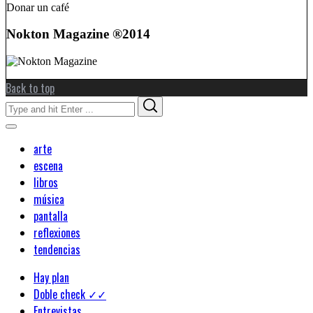
Donar un café
Nokton Magazine ®2014
Back to top
Search
Search
for:
arte
escena
libros
música
pantalla
reflexiones
tendencias
Hay plan
Doble check ✓✓
Entrevistas