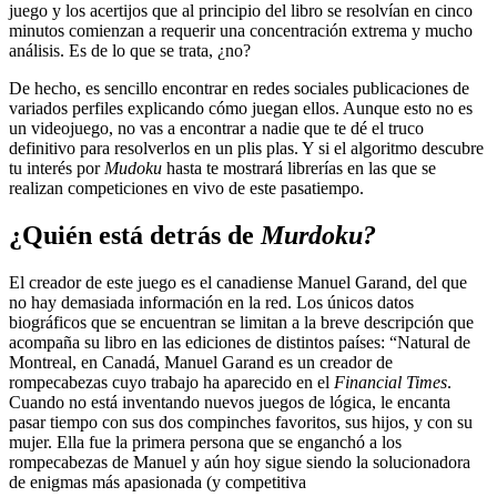
juego y los acertijos que al principio del libro se resolvían en cinco
minutos comienzan a requerir una concentración extrema y mucho
análisis. Es de lo que se trata, ¿no?
De hecho, es sencillo encontrar en redes sociales publicaciones de
variados perfiles explicando cómo juegan ellos. Aunque esto no es
un videojuego, no vas a encontrar a nadie que te dé el truco
definitivo para resolverlos en un plis plas. Y si el algoritmo descubre
tu interés por
Mudoku
hasta te mostrará librerías en las que se
realizan competiciones en vivo de este pasatiempo.
¿Quién está detrás de
Murdoku?
El creador de este juego es el canadiense Manuel Garand, del que
no hay demasiada información en la red. Los únicos datos
biográficos que se encuentran se limitan a la breve descripción que
acompaña su libro en las ediciones de distintos países: “Natural de
Montreal, en Canadá, Manuel Garand es un creador de
rompecabezas cuyo trabajo ha aparecido en el
Financial Times
.
Cuando no está inventando nuevos juegos de lógica, le encanta
pasar tiempo con sus dos compinches favoritos, sus hijos, y con su
mujer. Ella fue la primera persona que se enganchó a los
rompecabezas de Manuel y aún hoy sigue siendo la solucionadora
de enigmas más apasionada (y competitiva