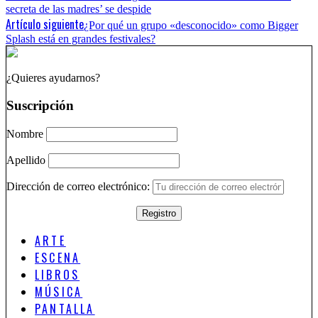
secreta de las madres’ se despide
Artículo siguiente
¿Por qué un grupo «desconocido» como Bigger
Splash está en grandes festivales?
¿Quieres ayudarnos?
Suscripción
Nombre
Apellido
Dirección de correo electrónico:
ARTE
ESCENA
LIBROS
MÚSICA
PANTALLA