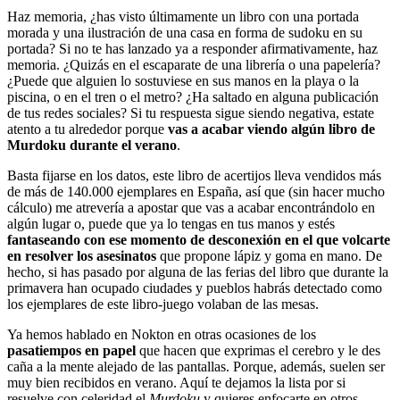
Haz memoria, ¿has visto últimamente un libro con una portada
morada y una ilustración de una casa en forma de sudoku en su
portada? Si no te has lanzado ya a responder afirmativamente, haz
memoria. ¿Quizás en el escaparate de una librería o una papelería?
¿Puede que alguien lo sostuviese en sus manos en la playa o la
piscina, o en el tren o el metro? ¿Ha saltado en alguna publicación
de tus redes sociales? Si tu respuesta sigue siendo negativa, estate
atento a tu alrededor porque
vas a acabar viendo algún libro de
Murdoku durante el verano
.
Basta fijarse en los datos, este libro de acertijos lleva vendidos más
de más de 140.000 ejemplares en España, así que (sin hacer mucho
cálculo) me atrevería a apostar que vas a acabar encontrándolo en
algún lugar o, puede que ya lo tengas en tus manos y estés
fantaseando con ese momento de desconexión en el que volcarte
en resolver los asesinatos
que propone lápiz y goma en mano. De
hecho, si has pasado por alguna de las ferias del libro que durante la
primavera han ocupado ciudades y pueblos habrás detectado como
los ejemplares de este libro-juego volaban de las mesas.
Ya hemos hablado en Nokton en otras ocasiones de los
pasatiempos en papel
que hacen que exprimas el cerebro y le des
caña a la mente alejado de las pantallas. Porque, además, suelen ser
muy bien recibidos en verano. Aquí te dejamos la lista por si
resuelve con celeridad el
Murdoku
y quieres enfocarte en otros