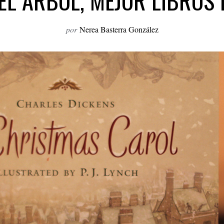
EL ÁRBOL, MEJOR LIBROS
por
Nerea Basterra González