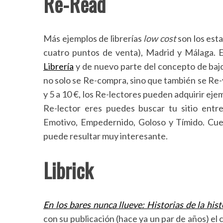
Re-Read
Más ejemplos de librerías
low cost
son los est
cuatro puntos de venta), Madrid y Málaga. E
Librería
y de nuevo parte del concepto de bajo
no solo se Re-compra, sino que también se Re-ve
y 5 a 10 €, los Re-lectores pueden adquirir eje
Re-lector eres puedes buscar tu sitio entr
Emotivo, Empedernido, Goloso y Tímido. Cuen
puede resultar muy interesante.
Librick
En los bares nunca llueve: Historias de la hist
con su publicación (hace ya un par de años) e