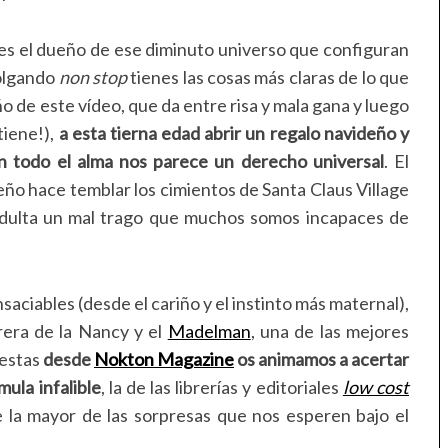
ees el dueño de ese diminuto universo que configuran
colgando
non stop
tienes las cosas más claras de lo que
ño de este vídeo, que da entre risa y mala gana y luego
tiene!),
a esta tierna edad abrir un regalo navideño y
 todo el alma nos parece un derecho universal
. El
o hace temblar los cimientos de Santa Claus Village
 adulta un mal trago que muchos somos incapaces de
saciables (desde el cariño y el instinto más maternal),
rera de la Nancy y el
Madelman
, una de las mejores
iestas
desde
Nokton Magazine
os animamos a acertar
ula infalible
, la de las librerías y editoriales
low cost
 la mayor de las sorpresas que nos esperen bajo el