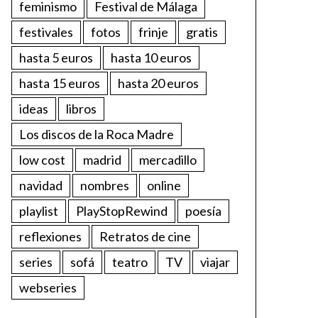
feminismo
Festival de Málaga
festivales
fotos
frinje
gratis
hasta 5 euros
hasta 10 euros
hasta 15 euros
hasta 20 euros
ideas
libros
Los discos de la Roca Madre
low cost
madrid
mercadillo
navidad
nombres
online
playlist
PlayStopRewind
poesía
reflexiones
Retratos de cine
series
sofá
teatro
TV
viajar
webseries