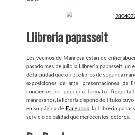
S
Llibreria papasseit
e
a
r
Los vecinos de Manresa están de enhorabuena
c
h
pasado mes de julio la Llibreria papasseit, un
f
de la ciudad que ofrece libros de segunda man
o
exposiciones de arte, presentaciones de lib
r
conciertos en pequeño formato. Regentad
:
manresanos, la librería dispone de títulos cuyo
en su página de
Facebook
, la Llibreria papa
servicio de calidad que merecen los lectores.