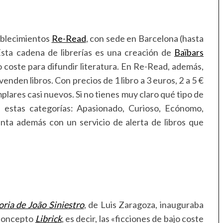
ablecimientos
Re-Read
, con sede en Barcelona (hasta
sta cadena de librerías es una creación de
Baïbars
 coste para difundir literatura. En Re-Read, además,
nden libros. Con precios de 1 libro a 3 euros, 2 a 5 €
mplares casi nuevos. Si no tienes muy claro qué tipo de
e estas categorías: Apasionado, Curioso, Ecónomo,
ta además con un servicio de alerta de libros que
oria de João Siniestro
, de Luis Zaragoza, inauguraba
l concepto
Librick
, es decir, las «ficciones de bajo coste