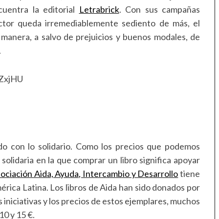
uentra la editorial
Letrabrick
. Con sus campañas
ector queda irremediablemente sediento de más, el
anera, a salvo de prejuicios y buenos modales, de
.
ZxjHU
do con lo solidario. Como los precios que podemos
a solidaria en la que comprar un libro significa apoyar
ociación Aida, Ayuda, Intercambio y Desarrollo
tiene
érica Latina. Los libros de Aida han sido donados por
s iniciativas y los precios de estos ejemplares, muchos
10 y 15 €.