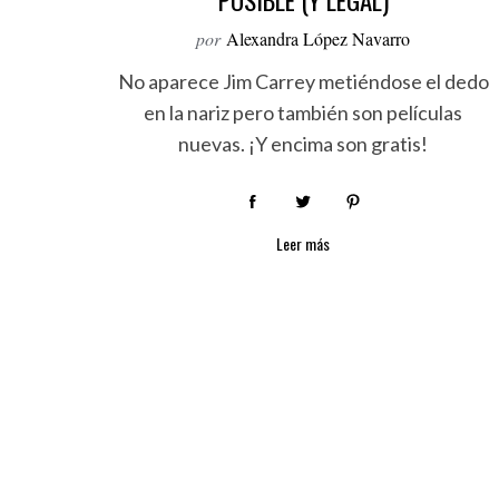
POSIBLE (Y LEGAL)
por
Alexandra López Navarro
No aparece Jim Carrey metiéndose el dedo
en la nariz pero también son películas
nuevas. ¡Y encima son gratis!
S
Leer más
e
a
r
c
h
f
o
r
: