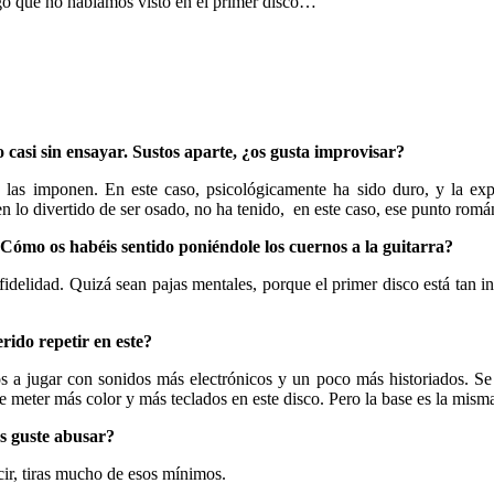
lgo que no habíamos visto en el primer disco…
 casi sin ensayar. Sustos aparte, ¿os gusta improvisar?
 las imponen. En este caso, psicológicamente ha sido duro, y la expe
en lo divertido de ser osado, no ha tenido, en este caso, ese punto romá
 ¿Cómo os habéis sentido poniéndole los cuernos a la guitarra?
fidelidad. Quizá sean pajas mentales
, porque el primer disco está tan
rido repetir en este?
a jugar con sonidos más electrónicos y un poco más historiados. Se 
e meter más color y más teclados en este disco. Pero la base es la mism
s guste abusar?
cir, tiras mucho de esos mínimos.