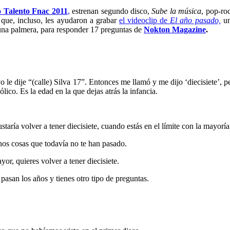
 Talento Fnac 2011
,
estrenan segundo disco,
Sube la música
, pop-ro
, que, incluso, les ayudaron a grabar
el videoclip de
El año pasado,
un
una palmera, para responder 17 preguntas de
Nokton Magazine
.
e dije “(calle) Silva 17”. Entonces me llamó y me dijo ‘diecisiete’, pero
co. Es la edad en la que dejas atrás la infancia.
ría volver a tener diecisiete, cuando estás en el límite con la mayoría
os cosas que todavía no te han pasado.
or, quieres volver a tener diecisiete.
pasan los años y tienes otro tipo de preguntas.