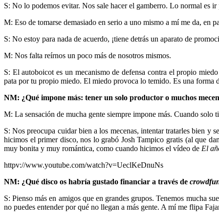
S: No lo podemos evitar. Nos sale hacer el gamberro. Lo normal es ir 
M: Eso de tomarse demasiado en serio a uno mismo a mí me da, en parte
S: No estoy para nada de acuerdo, ¡tiene detrás un aparato de promoc
M: Nos falta reírnos un poco más de nosotros mismos.
S:
El autoboicot es un mecanismo de defensa contra el propio miedo 
pata por tu propio miedo. El miedo provoca lo temido. Es una forma d
NM: ¿Qué impone más: tener un solo productor o muchos mece
M: La sensación de mucha gente siempre impone más. Cuando solo tien
S: Nos preocupa cuidar bien a los mecenas, intentar tratarles bien y
hicimos el primer disco, nos lo grabó Josh Tampico gratis (al que da
muy bonita y muy romántica, como cuando hicimos el vídeo de
El a
httpv://www.youtube.com/watch?v=UeclKeDnuNs
NM: ¿Qué disco os habría gustado financiar a través de
crowdfu
S: Pienso más en amigos que en grandes grupos. Tenemos mucha suer
no puedes entender por qué no llegan a más gente. A mí me flipa Faja