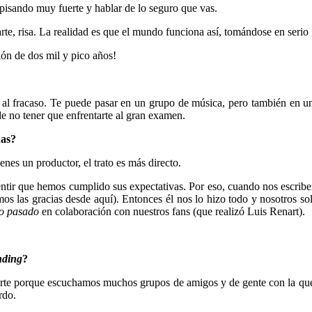
pisando muy fuerte y hablar de lo seguro que vas.
, risa. La realidad es que el mundo funciona así, tomándose en serio gi
ión de dos mil y pico años!
al fracaso. Te puede pasar en un grupo de música, pero también en un
e no tener que enfrentarte al gran examen.
nas?
es un productor, el trato es más directo.
 sentir que hemos cumplido sus expectativas. Por eso, cuando nos escri
mos las gracias desde aquí). Entonces él nos lo hizo todo y nosotros so
ño pasado
en colaboración con nuestros fans (que realizó Luis Renart).
nding
?
te porque escuchamos muchos grupos de amigos y de gente con la que h
rdo.