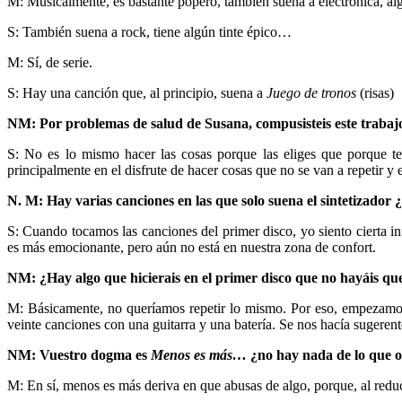
M: Musicalmente, es bastante popero, también suena a electrónica, a
S: También suena a rock, tiene algún tinte épico…
M: Sí, de serie.
S: Hay una canción que, al principio, suena a
Juego de tronos
(risas)
NM:
Por problemas de salud de Susana, compusisteis este trabajo
S: No es lo mismo hacer las cosas porque las eliges que porque te
principalmente en el disfrute de hacer cosas que no se van a repetir y 
N. M:
Hay varias canciones en las que solo suena el sintetizador
S:
Cuando tocamos las canciones del primer disco, yo siento cierta in
es más emocionante, pero aún no está en nuestra zona de confort.
NM:
¿Hay algo que hicierais en el primer disco que no hayáis que
M: Básicamente, no queríamos repetir lo mismo. Por eso, empezamos 
veinte canciones con una guitarra y una batería. Se nos hacía sugerent
NM: Vuestro dogma es
Menos es más…
¿no hay nada de lo que o
M: En sí, menos es más deriva en que abusas de algo, porque, al redu