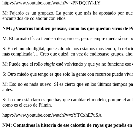
httpv://www.youtube.com/watch?v=-PNDQJiYkLY
M: Fajardo es un grupazo. La gente que más ha apostado por nue
encantados de colaborar con ellos.
NM: ¿Vosotros también pensáis, como los que quedan vivos de Pin
M: El formato físico tiende a desaparecer, pero siempre quedará ese 
S: En el mundo digital, que es donde nos estamos moviendo, la relació
más complicada’…
Creo que quizá, en vez de endiosarse grupos, ah
M: Puede que el rollo
single
esté volviendo y que ya no funcione ese co
S: Otro miedo que tengo es que solo la gente con recursos pueda vivir 
M: Eso no es nada nuevo. Sí es cierto que en los últimos tiempos pa
antes.
S: Lo que está claro es que hay que cambiar el modelo, porque el anter
como es el caso de Filmin.
httpv://www.youtube.com/watch?v=xYTCxhE7uSA
NM: Contadnos la historia de ese calcetín de rayas que ponéis en