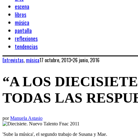
escena
libros
música
pantalla
reflexiones
tendencias
Entrevistas
,
música
17 octubre, 2013
<26 junio, 2016
“A LOS DIECISIET
TODAS LAS RESPU
por
Manuela Astasio
'Sube la música', el segundo trabajo de Susana y Mae.