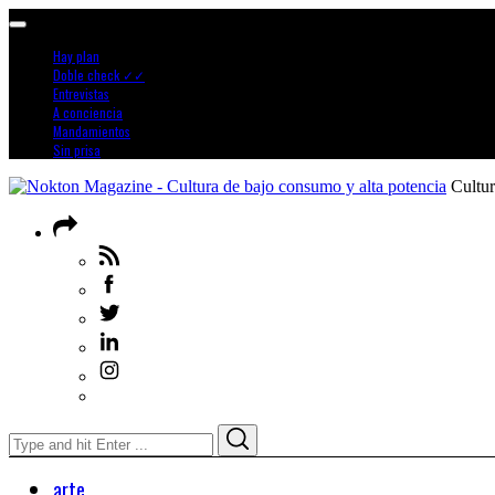
Hay plan
Doble check ✓✓
Entrevistas
A conciencia
Mandamientos
Sin prisa
Cultur
Search
Search
for:
arte