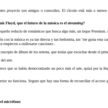
stro proyecto son amigos o conocidos. El círculo está más o meno
k Floyd, que el futuro de la música es el
streaming
?
pequeño reducto de románticos que busca algo más, un toque Premium. A
n con la música es ya tan directa y tan hedonista, tan ‘me gusta esta ca
ora empiecen a endiosarse canciones
.
ncepto de álbum de los setenta, que tenías que escuchar desde el princip
del arte.
rece que se había democratizado un poco más el arte, quizá por la lleg
ior no funciona. Seguro que hay una forma de reconciliar el acceso grat
 el micrófono