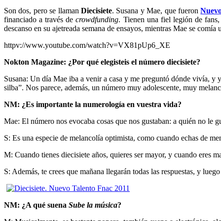
Son dos, pero se llaman
Diecisiete
. Susana y Mae, que fueron
Nuevo
financiado a través de
crowdfunding
. Tienen una fiel legión de fans
descanso en su ajetreada semana de ensayos, mientras Mae se comía 
httpv://www.youtube.com/watch?v=VX81pUp6_XE
Nokton Magazine: ¿Por qué elegisteis el número diecisiete?
Susana: Un día Mae iba a venir a casa y me preguntó dónde vivía, y yo l
silba”. Nos parece, además, un número muy adolescente, muy melancóli
NM: ¿Es importante la numerología en vuestra vida?
Mae: El número nos evocaba cosas que nos gustaban: a quién no le gusta
S: Es una especie de melancolía optimista, como cuando echas de men
M: Cuando tienes diecisiete años, quieres ser mayor, y cuando eres may
S: Además, te crees que mañana llegarán todas las respuestas, y luego 
NM:
¿A qué suena
Sube la música
?