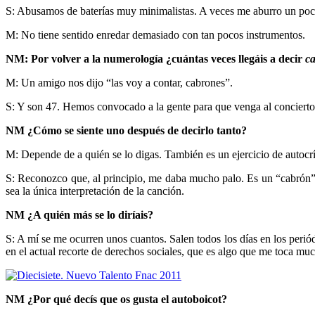
S: Abusamos de baterías muy minimalistas. A veces me aburro un poco (
M:
No tiene sentido enredar demasiado con tan pocos instrumentos
.
NM: Por volver a la numerología ¿cuántas veces llegáis a decir
c
M: Un amigo nos dijo “las voy a contar, cabrones”.
S: Y son 47. Hemos convocado a la gente para que venga al concierto 
NM ¿Cómo se siente uno después de decirlo tanto?
M: Depende de a quién se lo digas. También es un ejercicio de autocrí
S: Reconozco que, al principio, me daba mucho palo. Es un “cabrón
sea la única interpretación de la canción.
NM
¿A quién más se lo diríais?
S: A mí se me ocurren unos cuantos. Salen todos los días en los periód
en el actual recorte de derechos sociales, que es algo que me toca much
NM ¿Por qué decís que os gusta el autoboicot?