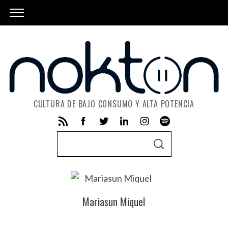
CULTURA DE BAJO CONSUMO Y ALTA POTENCIA
S
S
e
E
A
a
R
C
r
H
c
Mariasun Miquel
h
f