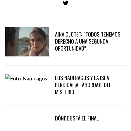
o
r
S
:
e
a
AINA CLOTET: “TODOS TENEMOS
r
DERECHO A UNA SEGUNDA
c
OPORTUNIDAD”
h
f
o
r
:
LOS NÁUFRAGOS Y LA ISLA
PERDIDA: ¡AL ABORDAJE DEL
MISTERIO!
DÓNDE ESTÁ EL FINAL