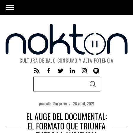
CULTURA DE BAJO CONSUMO Y ALTA POTENCIA
S
S
e
E
A
a
R
C
pantalla
,
Sin prisa
28 abril, 2021
r
H
EL AUGE DEL DOCUMENTAL:
c
h
EL FORMATO QUE TRIUNFA
f