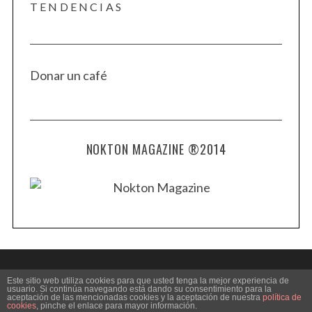
TENDENCIAS
Donar un café
NOKTON MAGAZINE ®2014
Este sitio web utiliza cookies para que usted tenga la mejor experiencia de
usuario. Si continúa navegando está dando su consentimiento para la
aceptación de las mencionadas cookies y la aceptación de nuestra
política de
BACK TO TOP
cookies
, pinche el enlace para mayor información.