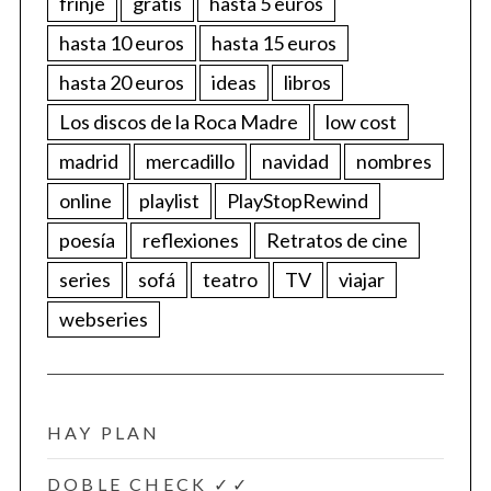
frinje
gratis
hasta 5 euros
hasta 10 euros
hasta 15 euros
hasta 20 euros
ideas
libros
Los discos de la Roca Madre
low cost
madrid
mercadillo
navidad
nombres
online
playlist
PlayStopRewind
poesía
reflexiones
Retratos de cine
series
sofá
teatro
TV
viajar
webseries
HAY PLAN
DOBLE CHECK ✓✓