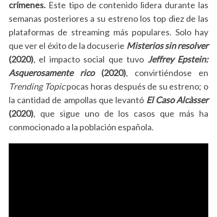
crímenes.
Este tipo de contenido lidera durante las
S
e
semanas posteriores a su estreno los top diez de las
a
plataformas de streaming más populares. Solo hay
r
que ver el éxito de la docuserie
Misterios sin resolver
c
(2020)
, el impacto social que tuvo
Jeffrey Epstein:
h
f
Asquerosamente rico
(2020)
, convirtiéndose en
o
Trending Topic
pocas horas después de su estreno; o
r
la cantidad de ampollas que levantó
El Caso Alcàsser
:
(2020)
, que sigue uno de los casos que más ha
conmocionado a la población española.