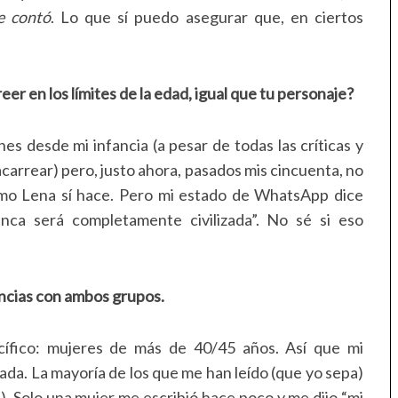
e contó
. Lo que sí puedo asegurar que, en ciertos
r en los límites de la edad, igual que tu personaje?
es desde mi infancia (a pesar de todas las críticas y
carrear) pero, justo ahora, pasados mis cincuenta, no
omo Lena sí hace. Pero mi estado de WhatsApp dice
nca será completamente civilizada”. No sé si eso
ncias con ambos grupos.
ífico: mujeres de más de 40/45 años. Así que mi
tada. La mayoría de los que me han leído (que yo sepa)
. Solo una mujer me escribió hace poco y me dijo “mi