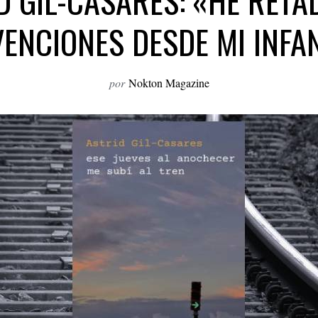
D GIL-CASARES: «HE RETA
ENCIONES DESDE MI INFA
por
Nokton Magazine