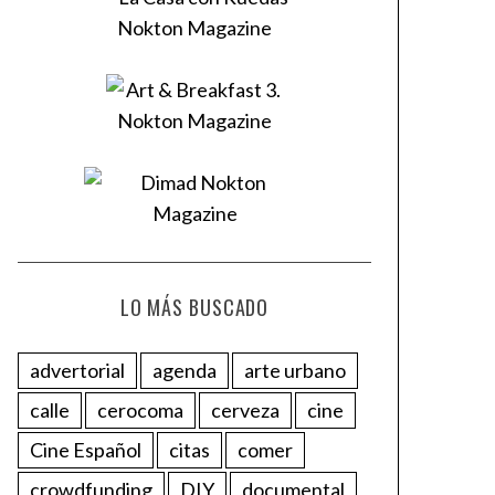
LO MÁS BUSCADO
advertorial
agenda
arte urbano
calle
cerocoma
cerveza
cine
Cine Español
citas
comer
crowdfunding
DIY
documental