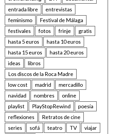
entrada libre
entrevistas
feminismo
Festival de Málaga
festivales
fotos
frinje
gratis
hasta 5 euros
hasta 10 euros
hasta 15 euros
hasta 20 euros
ideas
libros
Los discos de la Roca Madre
low cost
madrid
mercadillo
navidad
nombres
online
playlist
PlayStopRewind
poesía
reflexiones
Retratos de cine
series
sofá
teatro
TV
viajar