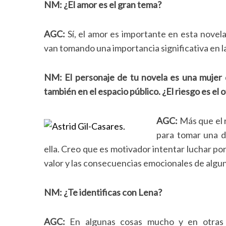
NM:
¿El amor es el gran tema?
e
a
r
AGC:
Sí, el amor es importante en esta novela.
c
van tomando una importancia significativa en la
h
f
o
NM: El personaje de tu novela es una mujer 
r
también en el espacio público. ¿El riesgo es el 
:
AGC:
Más que el r
para tomar una d
ella. Creo que es motivador intentar luchar por
valor y las consecuencias emocionales de algu
NM: ¿Te identificas con Lena?
AGC:
En algunas cosas mucho y en otras s