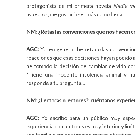
protagonista de mi primera novela
Nadie m
aspectos, me gustaría ser más como Lena.
NM:
¿Retas las convenciones que nos hacen cree
AGC:
Yo, en general, he retado las convencion
reacciones que esas decisiones hayan podido a
he tomado la decisión de cambiar de vida c
“Tiene una inocente insolencia animal y nu
responde a tu pregunta…
NM: ¿Lectoras o lectores?, cuéntanos experie
AGC:
Yo escribo para un público muy espec
experiencia con lectores es muy inferior y limi
son familia o amigos (mucho menos objetivos…)