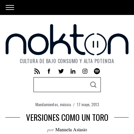
CULTURA DE BAJO CONSUMO Y ALTA POTENCIA
S
S
e
E
A
a
R
C
Mandamientos
,
música
17 mayo, 2013
r
H
VERSIONES COMO UN TORO
c
h
por
Manuela Astasio
f