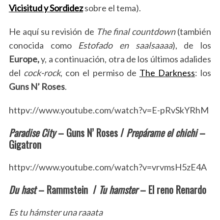
Vicisitud y Sordidez
sobre el tema).
He aquí su revisión de
The final countdown
(también
conocida como
Estofado en saalsaaaa
), de los
S
Europe,
y, a continuación, otra de los últimos adalides
e
del
cock-rock
, con el permiso de
The Darkness
: los
a
r
Guns N’ Roses
.
c
h
httpv://www.youtube.com/watch?v=E-pRvSkYRhM
f
o
Paradise City
– Guns N’ Roses /
Prepárame el chichi
–
r
Gigatron
:
httpv://www.youtube.com/watch?v=vrvmsH5zE4A
Du hast
– Rammstein /
Tu hamster
– El reno Renardo
Es tu hámster una raaata