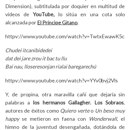
Dimension), subtitulada por doquier en multitud de
vídeos de
YouTube,
lo sitúa en una cota solo
alcanzada por
El Príncipe Gitano
.
httpv://www.youtube.com/watch?v=TwtxEwawK5c
Chudei itcanibidedei
dat dei jare zrou it bac tu llu
Bai nau, lloseresonjan rialai baregarechú
httpv://www.youtube.com/watch?v=YYv0bvj2Vls
Y, de propina, otra maravilla cañí que dejaría sin
palabras a
los hermanos Gallagher.
Los Sobraos
,
autores de éxitos como
Quiero verte
o
Un beso muy
happy
se metieron en faena con
Wonderwall
, el
himno de la juventud desengañada, dotándola de