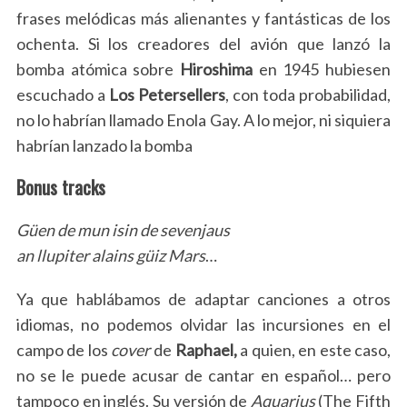
frases melódicas más alienantes y fantásticas de los
ochenta. Si los creadores del avión que lanzó la
bomba atómica sobre
Hiroshima
en 1945 hubiesen
escuchado a
Los Petersellers
, con toda probabilidad,
no lo habrían llamado Enola Gay. A lo mejor, ni siquiera
habrían lanzado la bomba
Bonus tracks
Güen de mun isin de sevenjaus
an llupiter alains güiz Mars
…
Ya que hablábamos de adaptar canciones a otros
idiomas, no podemos olvidar las incursiones en el
campo de los
cover
de
Raphael,
a quien, en este caso,
no se le puede acusar de cantar en español… pero
tampoco en inglés. Su versión de
Aquarius
(The Fifth