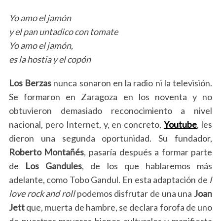
Yo amo el jamón
y el pan untadico con tomate
Yo amo el jamón,
es la hostia y el copón
Los Berzas
nunca sonaron en la radio ni la televisión.
Se formaron en Zaragoza en los noventa y no
obtuvieron demasiado reconocimiento a nivel
nacional, pero Internet, y, en concreto,
Youtube
, les
dieron una segunda oportunidad. Su fundador,
Roberto Montañés
, pasaría después a formar parte
de
Los Gandules
, de los que hablaremos más
adelante, como Tobo Gandul. En esta adaptación de
I
love rock and roll
podemos disfrutar de una una
Joan
Jett
que, muerta de hambre, se declara forofa de uno
de nuestros mayores bienes culturales y manifiesta