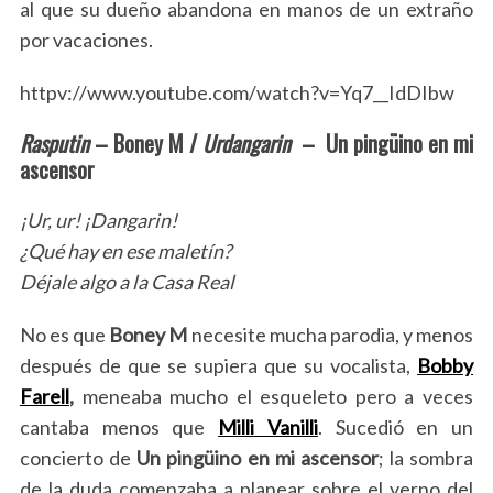
al que su dueño abandona en manos de un extraño
por vacaciones.
httpv://www.youtube.com/watch?v=Yq7__IdDIbw
Rasputin
– Boney M /
Urdangarin
– Un pingüino en mi
ascensor
¡Ur, ur! ¡Dangarin!
¿Qué hay en ese maletín?
Déjale algo a la Casa Real
No es que
Boney M
necesite mucha parodia, y menos
después de que se supiera que su vocalista,
Bobby
Farell
,
meneaba mucho el esqueleto pero a veces
cantaba menos que
Milli Vanilli
. Sucedió en un
concierto de
Un pingüino en mi ascensor
; la sombra
de la duda comenzaba a planear sobre el yerno del