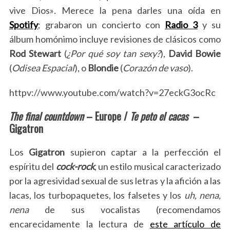
vive Dios»
.
Merece la pena darles una oída en
Spotify
; grabaron un concierto con
Radio 3
y su
álbum homónimo incluye revisiones de clásicos como
Rod Stewart
(
¿Por qué soy tan sexy?
),
David Bowie
(
Odisea Espacial
), o
Blondie
(
Corazón de vaso
).
httpv://www.youtube.com/watch?v=27eckG3ocRc
The final countdown
– Europe /
Te peto el cacas
–
Gigatron
Los
Gigatron
supieron captar a la perfección el
espíritu del
cock-rock
, un estilo musical caracterizado
por la agresividad sexual de sus letras y la afición a las
lacas, los turbopaquetes, los falsetes y los
uh, nena,
nena
de sus vocalistas (recomendamos
encarecidamente la lectura de
este artículo de