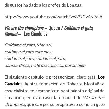
disgustos ha dado a los profes de Lengua.
httpv://www.youtube.com/watch?v=837Gv4N7eiA
We are the champions
– Queen /
Cuídame el gato,
Manuel
– Los Gandules
Cuídame el gato, Manuel,
cuídame el gato este mes;
cuídame el gato, cuídame el gato,
dale sardinas, no le des tabaco… por su bien
El siguiente capítulo lo protagonizan, claro está,
Los
Gandules
, la otra formación de Roberto Montañez,
especialistas en desmontar el sentimiento original de
la canción; en este caso, la epicidad de
We are the
champions
, que cae por su propio peso como un gato