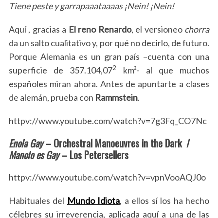
Tiene peste y garrapaaataaaas ¡Nein! ¡Nein!
Aquí , gracias a
El reno Renardo
, el versioneo
chorra
da un salto cualitativo y, por qué no decirlo, de futuro.
Porque Alemania es un gran país –cuenta con una
2
superficie de 357.104,07
km²- al que muchos
españoles miran ahora. Antes de apuntarte a clases
de alemán, prueba con
Rammstein
.
httpv://www.youtube.com/watch?v=7g3Fq_CO7Nc
Enola Gay
– Orchestral Manoeuvres in the Dark /
Manolo es Gay
– Los Petersellers
httpv://www.youtube.com/watch?v=vpnVooAQJ0o
Habituales del
Mundo Idiota
, a ellos sí los ha hecho
célebres su irreverencia, aplicada aquí a una de las