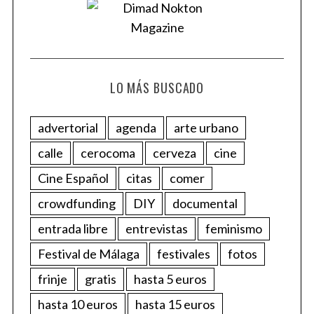
LO MÁS BUSCADO
advertorial
agenda
arte urbano
calle
cerocoma
cerveza
cine
Cine Español
citas
comer
crowdfunding
DIY
documental
entrada libre
entrevistas
feminismo
Festival de Málaga
festivales
fotos
frinje
gratis
hasta 5 euros
hasta 10 euros
hasta 15 euros