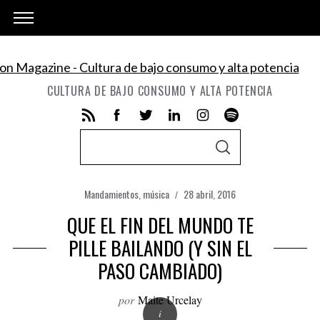
CULTURA DE BAJO CONSUMO Y ALTA POTENCIA
S
S
e
E
A
a
R
C
Mandamientos
,
música
28 abril, 2016
r
H
QUE EL FIN DEL MUNDO TE
c
h
PILLE BAILANDO (Y SIN EL
f
PASO CAMBIADO)
o
r
por
Maite Urcelay
: