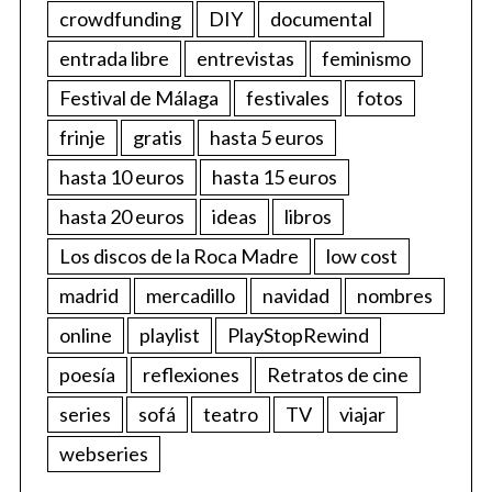
crowdfunding
DIY
documental
entrada libre
entrevistas
feminismo
Festival de Málaga
festivales
fotos
frinje
gratis
hasta 5 euros
hasta 10 euros
hasta 15 euros
hasta 20 euros
ideas
libros
Los discos de la Roca Madre
low cost
madrid
mercadillo
navidad
nombres
online
playlist
PlayStopRewind
poesía
reflexiones
Retratos de cine
series
sofá
teatro
TV
viajar
webseries