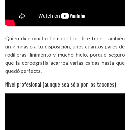
S
e
Quien dice mucho tiempo libre, dice tener también
a
un gimnasio a tu disposición, unos cuantos pares de
r
c
rodilleras, linimento y mucho hielo, porque seguro
h
que la coreografía acarrea varias caídas hasta que
f
quedó perfecta.
o
r
Nivel profesional (aunque sea sólo por los tacones)
: