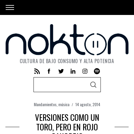
CULTURA DE BAJO CONSUMO Y ALTA POTENCIA
S
S
e
E
A
a
R
C
Mandamientos
,
música
14 agosto, 2014
r
H
c
VERSIONES COMO UN
h
TORO, PERO EN ROJO
f