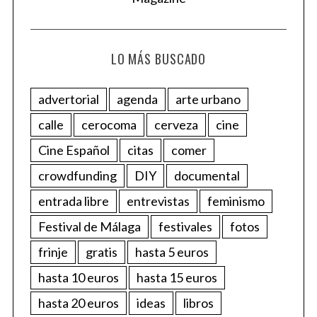
LO MÁS BUSCADO
advertorial
agenda
arte urbano
calle
cerocoma
cerveza
cine
Cine Español
citas
comer
crowdfunding
DIY
documental
entrada libre
entrevistas
feminismo
Festival de Málaga
festivales
fotos
frinje
gratis
hasta 5 euros
hasta 10 euros
hasta 15 euros
hasta 20 euros
ideas
libros