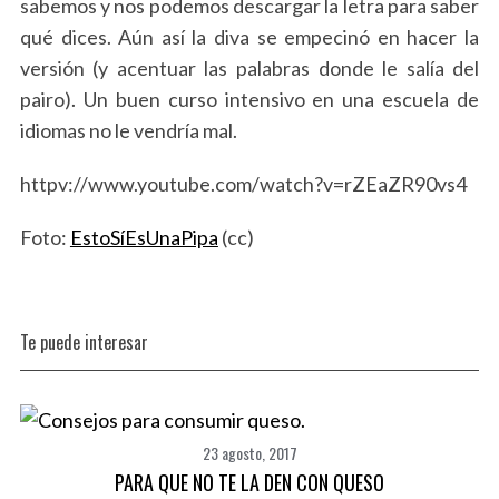
sabemos y nos podemos descargar la letra para saber
qué dices. Aún así la diva se empecinó en hacer la
versión (y acentuar las palabras donde le salía del
pairo). Un buen curso intensivo en una escuela de
S
idiomas no le vendría mal.
e
a
httpv://www.youtube.com/watch?v=rZEaZR90vs4
r
c
Foto:
EstoSíEsUnaPipa
(cc)
h
f
o
r
Te puede interesar
:
23 agosto, 2017
PARA QUE NO TE LA DEN CON QUESO