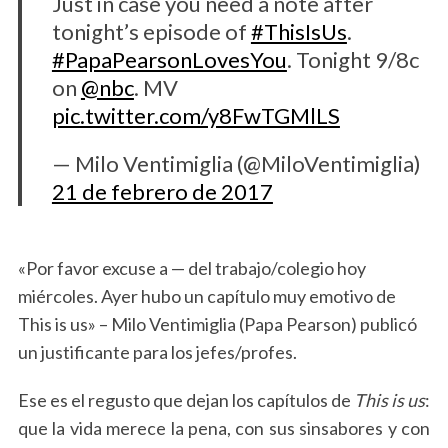
Just in case you need a note after
tonight’s episode of
#ThisIsUs
.
#PapaPearsonLovesYou
. Tonight 9/8c
on
@nbc
. MV
pic.twitter.com/y8FwTGMlLS
— Milo Ventimiglia (@MiloVentimiglia)
21 de febrero de 2017
«Por favor excuse a — del trabajo/colegio hoy
miércoles. Ayer hubo un capítulo muy emotivo de
This is us» – Milo Ventimiglia (Papa Pearson) publicó
un justificante para los jefes/profes.
Ese es el regusto que dejan los capítulos de
This is us
:
que la vida merece la pena, con sus sinsabores y con