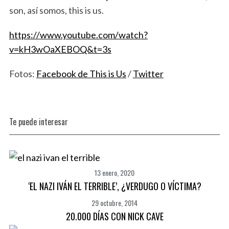
son, así somos, this is us.
https://www.youtube.com/watch?
v=kH3wOaXEBOQ&t=3s
S
e
Fotos:
Facebook de This is Us
/
Twitter
a
r
c
h
f
Te puede interesar
o
r
:
13 enero, 2020
‘EL NAZI IVÁN EL TERRIBLE’, ¿VERDUGO O VÍCTIMA?
29 octubre, 2014
20.000 DÍAS CON NICK CAVE