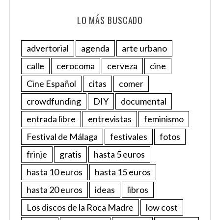
LO MÁS BUSCADO
advertorial
agenda
arte urbano
calle
cerocoma
cerveza
cine
Cine Español
citas
comer
crowdfunding
DIY
documental
entrada libre
entrevistas
feminismo
Festival de Málaga
festivales
fotos
frinje
gratis
hasta 5 euros
hasta 10 euros
hasta 15 euros
hasta 20 euros
ideas
libros
Los discos de la Roca Madre
low cost