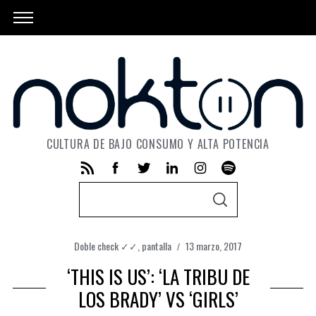
CULTURA DE BAJO CONSUMO Y ALTA POTENCIA
S
S
e
E
A
a
R
C
Doble check ✓✓
,
pantalla
13 marzo, 2017
r
H
‘THIS IS US’: ‘LA TRIBU DE
c
h
LOS BRADY’ VS ‘GIRLS’
f