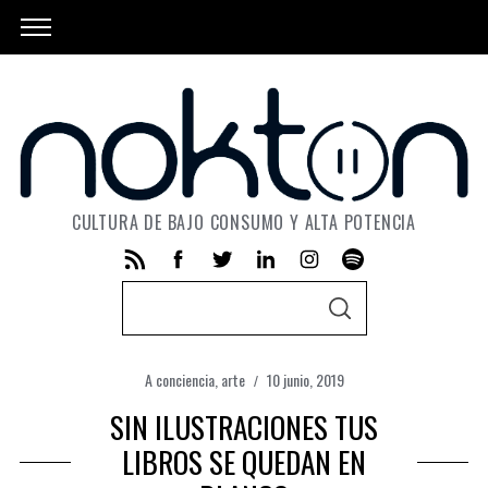
CULTURA DE BAJO CONSUMO Y ALTA POTENCIA
S
S
e
E
A
a
R
C
A conciencia
,
arte
10 junio, 2019
r
H
SIN ILUSTRACIONES TUS
c
h
LIBROS SE QUEDAN EN
f