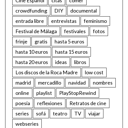
Cine Español
citas
comer
crowdfunding
DIY
documental
entrada libre
entrevistas
feminismo
Festival de Málaga
festivales
fotos
frinje
gratis
hasta 5 euros
hasta 10 euros
hasta 15 euros
hasta 20 euros
ideas
libros
Los discos de la Roca Madre
low cost
madrid
mercadillo
navidad
nombres
online
playlist
PlayStopRewind
poesía
reflexiones
Retratos de cine
series
sofá
teatro
TV
viajar
webseries