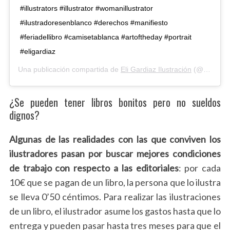
#illustrators #illustrator #womanillustrator
#ilustradoresenblanco #derechos #manifiesto
#feriadellibro #camisetablanca #artoftheday #portrait
#eligardiaz
Una publicación compartida de
Eli Gardiaz Ilustración
(@eligardiaz) el
S
e
a
¿Se pueden tener libros bonitos pero no sueldos
r
dignos?
c
h
Algunas de las realidades con las que conviven los
f
ilustradores pasan por buscar mejores condiciones
o
r
de trabajo con respecto a las editoriales
: por cada
:
10€ que se pagan de un libro, la persona que lo ilustra
se lleva 0’50 céntimos. Para realizar las ilustraciones
de un libro, el ilustrador asume los gastos hasta que lo
entrega y pueden pasar hasta tres meses para que el