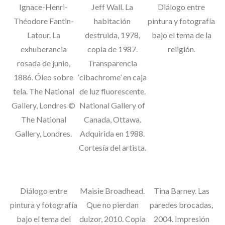
Ignace-Henri-
Jeff Wall. La
Diálogo entre
Théodore Fantin-
habitación
pintura y fotografía
Latour. La
destruida, 1978,
bajo el tema de la
exhuberancia
copia de 1987.
religión.
rosada de junio,
Transparencia
S
1886. Óleo sobre
‘cibachrome’ en caja
e
a
tela. The National
de luz fluorescente.
r
Gallery, Londres ©
National Gallery of
c
The National
Canada, Ottawa.
h
Gallery, Londres.
Adquirida en 1988.
f
o
Cortesía del artista.
r
:
Diálogo entre
Maisie Broadhead.
Tina Barney. Las
pintura y fotografía
Que no pierdan
paredes brocadas,
bajo el tema del
dulzor, 2010. Copia
2004. Impresión