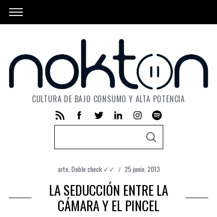
CULTURA DE BAJO CONSUMO Y ALTA POTENCIA
S
S
e
E
A
a
R
C
arte
,
Doble check ✓✓
25 junio, 2013
r
H
LA SEDUCCIÓN ENTRE LA
c
h
CÁMARA Y EL PINCEL
f