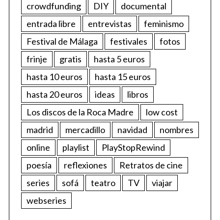
crowdfunding
DIY
documental
entrada libre
entrevistas
feminismo
Festival de Málaga
festivales
fotos
frinje
gratis
hasta 5 euros
hasta 10 euros
hasta 15 euros
hasta 20 euros
ideas
libros
Los discos de la Roca Madre
low cost
madrid
mercadillo
navidad
nombres
online
playlist
PlayStopRewind
poesía
reflexiones
Retratos de cine
series
sofá
teatro
TV
viajar
webseries