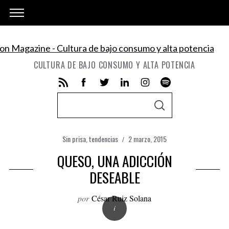
CULTURA DE BAJO CONSUMO Y ALTA POTENCIA
S
S
e
E
A
a
R
C
Sin prisa
,
tendencias
2 marzo, 2015
r
H
c
QUESO, UNA ADICCIÓN
h
DESEABLE
f
por
César Ruiz Solana
o
r
: