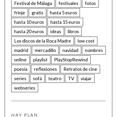
Festival de Málaga
festivales
fotos
frinje
gratis
hasta 5 euros
hasta 10 euros
hasta 15 euros
hasta 20 euros
ideas
libros
Los discos de la Roca Madre
low cost
madrid
mercadillo
navidad
nombres
online
playlist
PlayStopRewind
poesía
reflexiones
Retratos de cine
series
sofá
teatro
TV
viajar
webseries
HAY PLAN