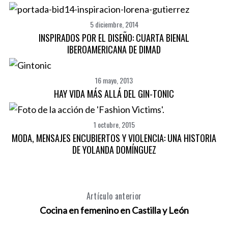
e
a
5 diciembre, 2014
r
INSPIRADOS POR EL DISEÑO: CUARTA BIENAL
c
IBEROAMERICANA DE DIMAD
h
f
o
16 mayo, 2013
r
HAY VIDA MÁS ALLÁ DEL GIN-TONIC
:
1 octubre, 2015
MODA, MENSAJES ENCUBIERTOS Y VIOLENCIA: UNA HISTORIA
DE YOLANDA DOMÍNGUEZ
Artículo anterior
Cocina en femenino en Castilla y León