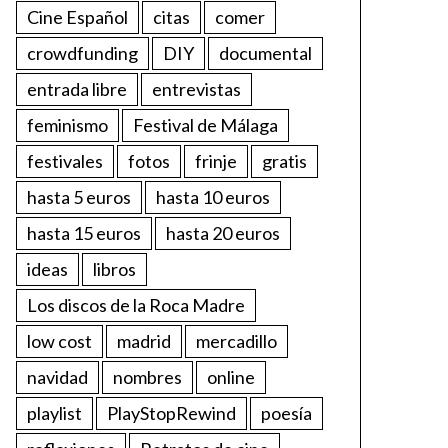
Cine Español
citas
comer
crowdfunding
DIY
documental
entrada libre
entrevistas
feminismo
Festival de Málaga
festivales
fotos
frinje
gratis
hasta 5 euros
hasta 10 euros
hasta 15 euros
hasta 20 euros
ideas
libros
Los discos de la Roca Madre
low cost
madrid
mercadillo
navidad
nombres
online
playlist
PlayStopRewind
poesía