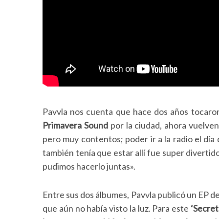
S
e
a
r
c
h
Pavvla nos cuenta que hace dos años tocaro
f
Primavera Sound
por la ciudad, ahora vuelven
o
r
pero muy contentos; poder ir a la radio el día
:
también tenía que estar allí fue super diverti
pudimos hacerlo juntas».
Entre sus dos álbumes, Pavvla publicó un EP d
que aún no había visto la luz. Para este
‘Secret