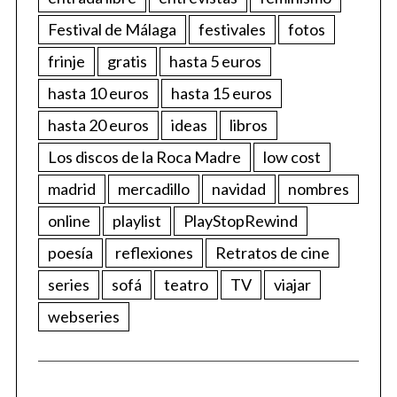
Festival de Málaga
festivales
fotos
frinje
gratis
hasta 5 euros
hasta 10 euros
hasta 15 euros
hasta 20 euros
ideas
libros
Los discos de la Roca Madre
low cost
madrid
mercadillo
navidad
nombres
online
playlist
PlayStopRewind
poesía
reflexiones
Retratos de cine
series
sofá
teatro
TV
viajar
webseries