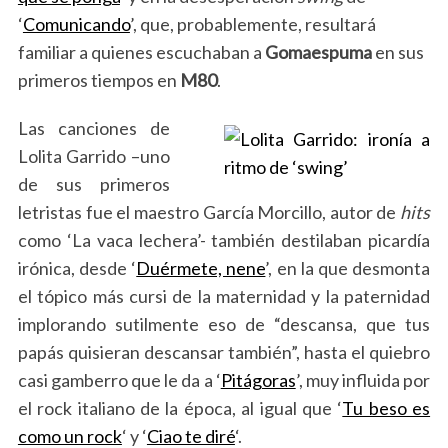
‘
Comunicando
’, que, probablemente, resultará
familiar a quienes escuchaban a
Gomaespuma
en sus
primeros tiempos en
M80
.
Las canciones de
Lolita Garrido –uno
de sus primeros
letristas fue el maestro García Morcillo, autor de
hits
como ‘La vaca lechera’- también destilaban picardía
irónica, desde ‘
Duérmete, nene
’, en la que desmonta
el tópico más cursi de la maternidad y la paternidad
implorando sutilmente eso de “descansa, que tus
papás quisieran descansar también”, hasta el quiebro
S
casi gamberro que le da a ‘
Pitágoras
’, muy influida por
e
el rock italiano de la época, al igual que ‘
Tu beso es
a
como un rock
‘ y ‘
Ciao te diré
‘.
r