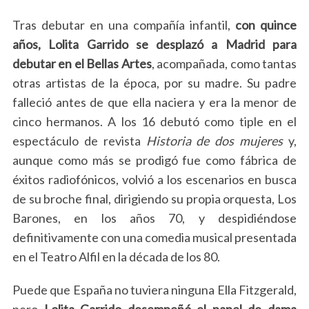
c
Tras debutar en una compañía infantil,
con quince
h
f
años, Lolita Garrido se desplazó a Madrid para
o
debutar en el Bellas Artes
, acompañada, como tantas
r
otras artistas de la época, por su madre. Su padre
:
falleció antes de que ella naciera y era la menor de
cinco hermanos. A los 16 debutó como tiple en el
espectáculo de revista
Historia de dos mujeres
y,
aunque como más se prodigó fue como fábrica de
éxitos radiofónicos, volvió a los escenarios en busca
de su broche final, dirigiendo su propia orquesta, Los
Barones, en los años 70, y despidiéndose
definitivamente con una comedia musical presentada
en el Teatro Alfil en la década de los 80.
Puede que España no tuviera ninguna Ella Fitzgerald,
pero
Lolita Garrido desempeñó el papel de dama