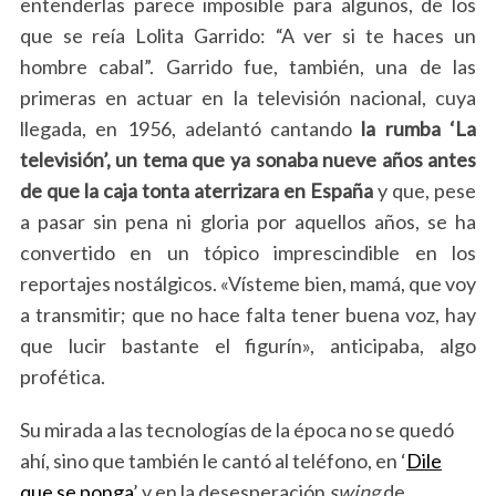
entenderlas parece imposible para algunos, de los
que
se reía Lolita Garrido: “A ver si te haces un
hombre cabal”
. Garrido fue, también, una de las
primeras en actuar en la televisión nacional, cuya
llegada, en 1956, adelantó cantando
la rumba ‘La
televisión’, un tema que ya sonaba nueve años antes
de que la caja tonta aterrizara en España
y que, pese
a pasar sin pena ni gloria por aquellos años, se ha
convertido en un tópico imprescindible en los
reportajes nostálgicos. «Vísteme bien, mamá, que voy
a transmitir; que no hace falta tener buena voz, hay
que lucir bastante el figurín», anticipaba, algo
profética.
Su mirada a las tecnologías de la época no se quedó
ahí, sino que también le cantó al teléfono, en ‘
Dile
que se ponga
’ y en la desesperación
swing
de