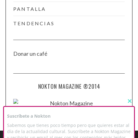
PANTALLA
TENDENCIAS
Donar un café
NOKTON MAGAZINE ®2014
C
L
O
Suscríbete a Nokton
S
E
Sabemos que tienes poco tiempo pero que quieres estar al
T
H
día de la actualidad cultural. Suscríbete a Nokton Magazine
I
y recibirás un email al mes con los contenidos más leídos.