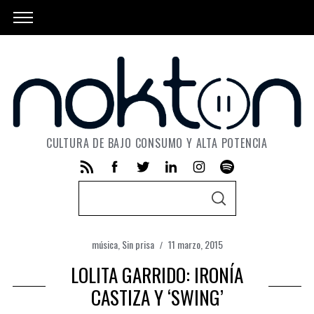
CULTURA DE BAJO CONSUMO Y ALTA POTENCIA
S
S
e
E
A
a
R
C
música
,
Sin prisa
11 marzo, 2015
r
H
LOLITA GARRIDO: IRONÍA
c
h
CASTIZA Y ‘SWING’
f