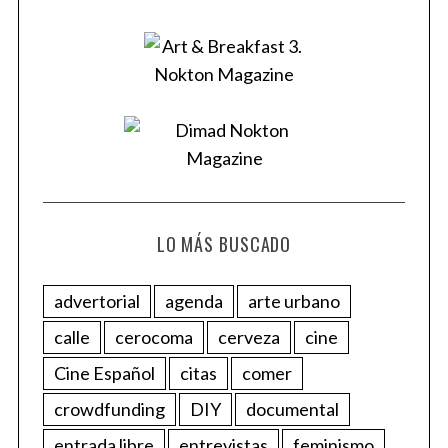
LO MÁS BUSCADO
advertorial
agenda
arte urbano
calle
cerocoma
cerveza
cine
Cine Español
citas
comer
crowdfunding
DIY
documental
entrada libre
entrevistas
feminismo