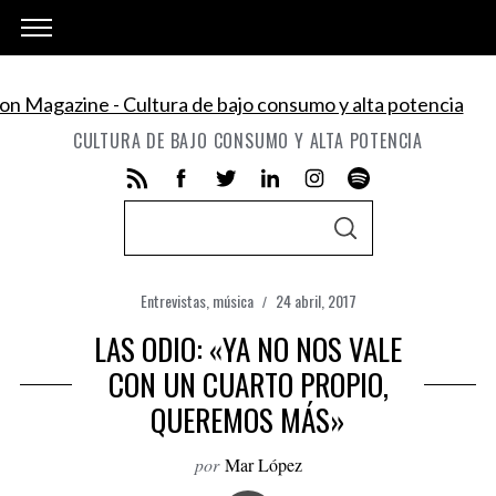
CULTURA DE BAJO CONSUMO Y ALTA POTENCIA
S
S
e
E
A
a
R
C
Entrevistas
,
música
24 abril, 2017
r
H
LAS ODIO: «YA NO NOS VALE
c
h
CON UN CUARTO PROPIO,
f
QUEREMOS MÁS»
o
r
por
Mar López
: