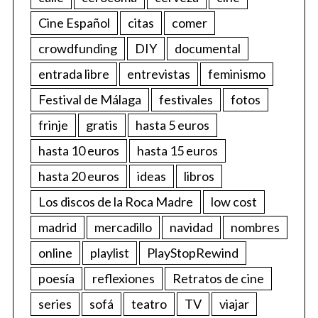
Cine Español
citas
comer
crowdfunding
DIY
documental
entrada libre
entrevistas
feminismo
Festival de Málaga
festivales
fotos
frinje
gratis
hasta 5 euros
hasta 10 euros
hasta 15 euros
hasta 20 euros
ideas
libros
Los discos de la Roca Madre
low cost
madrid
mercadillo
navidad
nombres
online
playlist
PlayStopRewind
poesía
reflexiones
Retratos de cine
series
sofá
teatro
TV
viajar