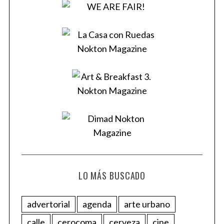
LO MÁS BUSCADO
advertorial
agenda
arte urbano
calle
cerocoma
cerveza
cine