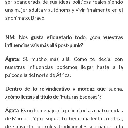
ser abanderada de sus ideas políticas reales siendo
una mujer adulta y autónoma y vivir finalmente en el
anonimato. Bravo.
NM: Nos gusta etiquetarlo todo, ¿con vuestras
influencias vais más allá post-punk?
S
e
Ágata
: Sí, mucho más allá. Como te decía, con
a
nuestras influencias podemos llegar hasta a la
r
psicodelia del norte de África.
c
h
f
Dentro de lo reivindicativo y mordaz que suena,
o
¿cómo llegáis al título de ‘Futuras Esposas’?
r
:
Ágata
: Es un homenaje a la película «Las cuatro bodas
de Marisol». Y por supuesto, tiene una lectura crítica,
de subvertir los roles tradicionales asociados a la