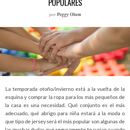
POPULARES
o
r
por
Peggy Olson
:
La temporada otoño/invierno está a la vuelta de la
esquina y comprar la ropa para los más pequeños de
la casa es una necesidad. Qué conjunto es el más
adecuado, qué abrigo para niña estará a la moda o
que tipo de jersey será el más popular son algunas de
las muchas dudas que seguramente te surjan cuando