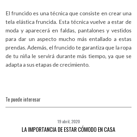
El fruncido es una técnica que consiste en crear una
tela elástica fruncida. Esta técnica vuelve a estar de
moda y aparecerá en faldas, pantalones y vestidos
S
para dar un aspecto mucho más entallado a estas
e
prendas. Además, el fruncido te garantiza que la ropa
a
r
de tu niña le servirá durante más tiempo, ya que se
c
adapta a sus etapas de crecimiento.
h
f
o
r
:
Te puede interesar
19 abril, 2020
LA IMPORTANCIA DE ESTAR CÓMODO EN CASA