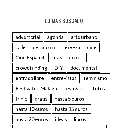
LO MÁS BUSCADO
advertorial
agenda
arte urbano
calle
cerocoma
cerveza
cine
Cine Español
citas
comer
crowdfunding
DIY
documental
entrada libre
entrevistas
feminismo
Festival de Málaga
festivales
fotos
frinje
gratis
hasta 5 euros
hasta 10 euros
hasta 15 euros
hasta 20 euros
ideas
libros