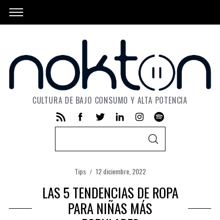
CULTURA DE BAJO CONSUMO Y ALTA POTENCIA
S
S
e
E
A
a
R
C
Tips
12 diciembre, 2022
r
H
LAS 5 TENDENCIAS DE ROPA
c
h
PARA NIÑAS MÁS
f