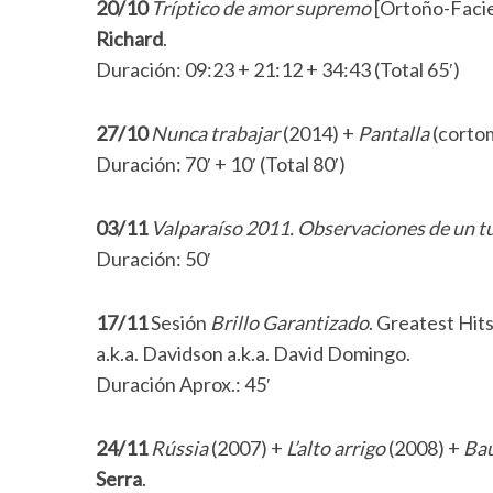
20/10
Tríptico de amor supremo
[Ortoño-Facies
Richard
.
Duración: 09:23 + 21:12 + 34:43 (Total 65′)
S
27/10
Nunca trabajar
(2014) +
Pantalla
(corto
e
a
Duración: 70′ + 10′ (Total 80′)
r
c
03/11
Valparaíso 2011. Observaciones de un tu
h
Duración: 50′
f
o
r
17/11
Sesión
Brillo Garantizado
. Greatest Hit
:
a.k.a. Davidson a.k.a. David Domingo.
Duración Aprox.: 45′
24/11
Rússia
(2007) +
L’alto arrigo
(2008) +
Ba
Serra
.