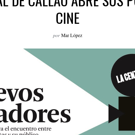
AL DE CALLAO ABRE SUS P
CINE
por
Mar López