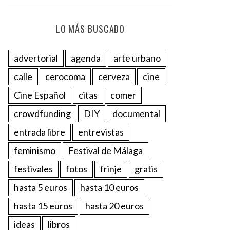
LO MÁS BUSCADO
advertorial
agenda
arte urbano
calle
cerocoma
cerveza
cine
Cine Español
citas
comer
crowdfunding
DIY
documental
entrada libre
entrevistas
feminismo
Festival de Málaga
festivales
fotos
frinje
gratis
hasta 5 euros
hasta 10 euros
hasta 15 euros
hasta 20 euros
ideas
libros