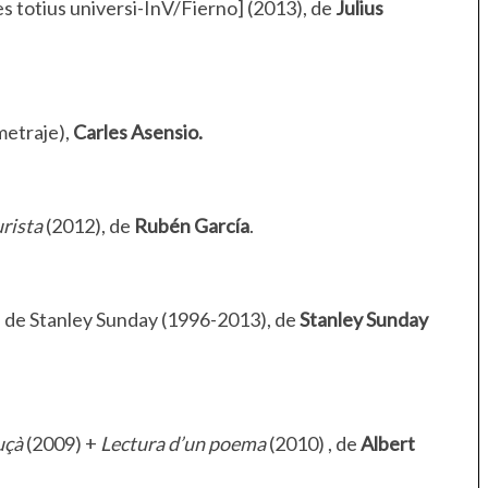
 totius universi-InV/Fierno] (2013), de
Julius
metraje),
Carles Asensio.
rista
(2012), de
Rubén García
.
s de Stanley Sunday (1996-2013), de
Stanley Sunday
uçà
(2009) +
Lectura d’un poema
(2010) , de
Albert