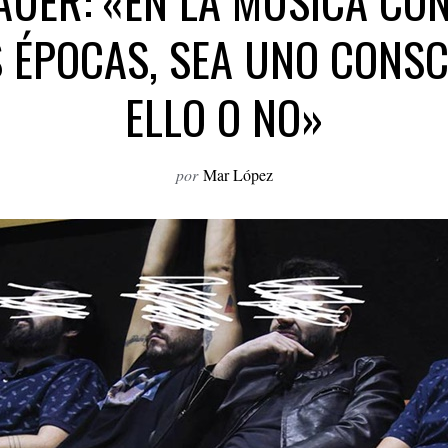
UER: «EN LA MÚSICA CO
ÉPOCAS, SEA UNO CONSC
ELLO O NO»
por
Mar López