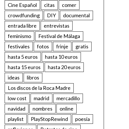
Cine Español
citas
comer
crowdfunding
DIY
documental
entrada libre
entrevistas
feminismo
Festival de Málaga
festivales
fotos
frinje
gratis
hasta 5 euros
hasta 10 euros
hasta 15 euros
hasta 20 euros
ideas
libros
Los discos de la Roca Madre
low cost
madrid
mercadillo
navidad
nombres
online
playlist
PlayStopRewind
poesía