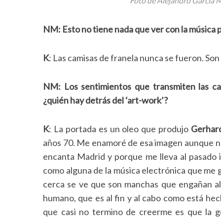
Foto de Alejandro García 
NM: Esto no tiene nada que ver con la música p
K
: Las camisas de franela nunca se fueron. Son
NM: Los sentimientos que transmiten las ca
¿quién hay detrás del ‘art-work’?
K
: La portada es un oleo que produjo
Gerhard
años 70. Me enamoré de esa imagen aunque no
encanta Madrid y porque me lleva al pasado i
como alguna de la música electrónica que me g
cerca se ve que son manchas que engañan al 
humano, que es al fin y al cabo como está hech
que casi no termino de creerme es que la ge