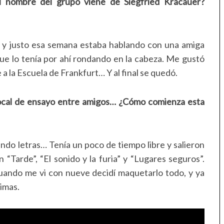
l nombre del grupo viene de Siegfried Kracauer?
 y justo esa semana estaba hablando con una amiga
 que lo tenía por ahí rondando en la cabeza. Me gustó
 la Escuela de Frankfurt… Y al final se quedó.
local de ensayo entre amigos… ¿Cómo comienza esta
ando letras… Tenía un poco de tiempo libre y salieron
 “Tarde”, “El sonido y la furia” y “Lugares seguros”.
cuando me vi con nueve decidí maquetarlo todo, y ya
timas.