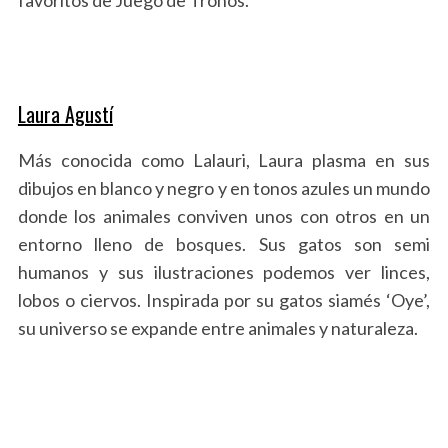
Laura Agustí
Más conocida como Lalauri, Laura plasma en sus
dibujos en blanco y negro y en tonos azules un mundo
S
donde los animales conviven unos con otros en un
e
entorno lleno de bosques. Sus gatos son semi
a
humanos y sus ilustraciones podemos ver linces,
r
c
lobos o ciervos. Inspirada por su gatos siamés ‘Oye’,
h
su universo se expande entre animales y naturaleza.
f
o
r
: