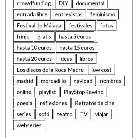
crowdfunding
DIY
documental
entrada libre
entrevistas
feminismo
Festival de Málaga
festivales
fotos
frinje
gratis
hasta 5 euros
hasta 10 euros
hasta 15 euros
hasta 20 euros
ideas
libros
Los discos de la Roca Madre
low cost
madrid
mercadillo
navidad
nombres
online
playlist
PlayStopRewind
poesía
reflexiones
Retratos de cine
series
sofá
teatro
TV
viajar
webseries