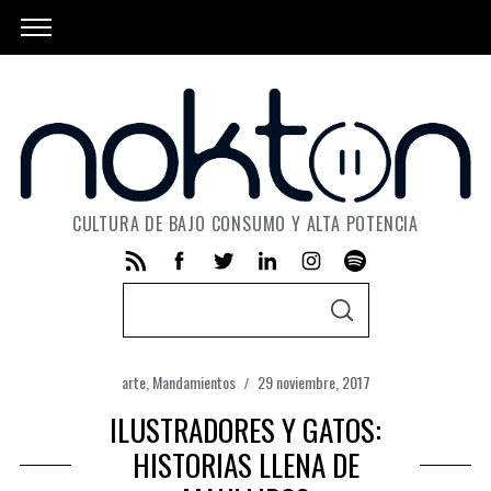
CULTURA DE BAJO CONSUMO Y ALTA POTENCIA
S
S
e
E
A
a
R
C
arte
,
Mandamientos
29 noviembre, 2017
r
H
ILUSTRADORES Y GATOS:
c
h
HISTORIAS LLENA DE
f