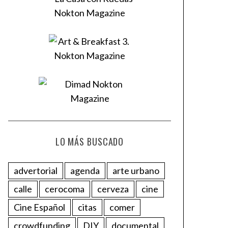
LO MÁS BUSCADO
advertorial
agenda
arte urbano
calle
cerocoma
cerveza
cine
Cine Español
citas
comer
crowdfunding
DIY
documental