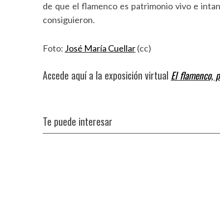
de que el flamenco es patrimonio vivo e intan
consiguieron.
Foto:
José María Cuellar
(cc)
Accede aquí a la exposición virtual
El flamenco, 
Te puede interesar
S
e
a
r
c
h
f
o
r