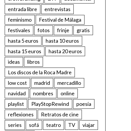
entrada libre
entrevistas
feminismo
Festival de Málaga
festivales
fotos
frinje
gratis
hasta 5 euros
hasta 10 euros
hasta 15 euros
hasta 20 euros
ideas
libros
Los discos de la Roca Madre
low cost
madrid
mercadillo
navidad
nombres
online
playlist
PlayStopRewind
poesía
reflexiones
Retratos de cine
series
sofá
teatro
TV
viajar