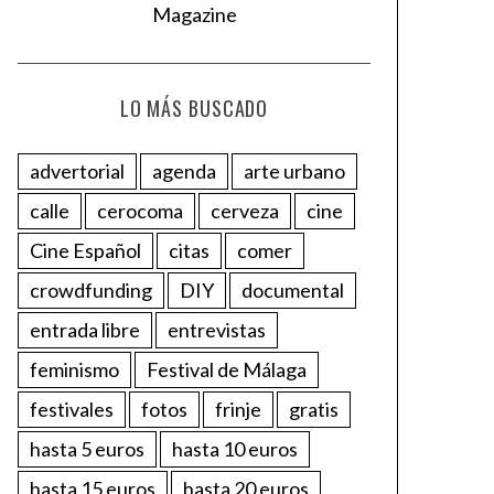
LO MÁS BUSCADO
advertorial
agenda
arte urbano
calle
cerocoma
cerveza
cine
Cine Español
citas
comer
crowdfunding
DIY
documental
entrada libre
entrevistas
feminismo
Festival de Málaga
festivales
fotos
frinje
gratis
hasta 5 euros
hasta 10 euros
hasta 15 euros
hasta 20 euros