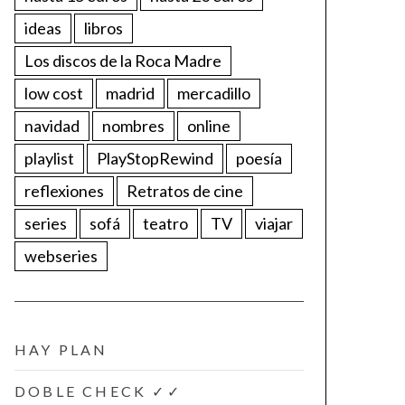
ideas
libros
Los discos de la Roca Madre
low cost
madrid
mercadillo
navidad
nombres
online
playlist
PlayStopRewind
poesía
reflexiones
Retratos de cine
series
sofá
teatro
TV
viajar
webseries
HAY PLAN
DOBLE CHECK ✓✓