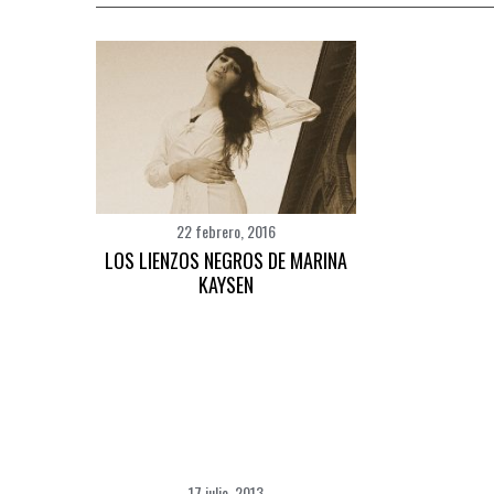
c
h
f
o
r
:
22 febrero, 2016
LOS LIENZOS NEGROS DE MARINA
KAYSEN
17 julio, 2013