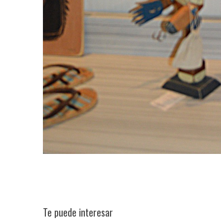
S
e
a
Te puede interesar
r