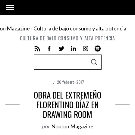
CULTURA DE BAJO CONSUMO Y ALTA POTENCIA
S
S
e
E
A
a
R
C
26 febrero, 2017
r
H
c
OBRA DEL EXTREMEÑO
h
FLORENTINO DÍAZ EN
f
DRAWING ROOM
o
r
por
Nokton Magazine
: