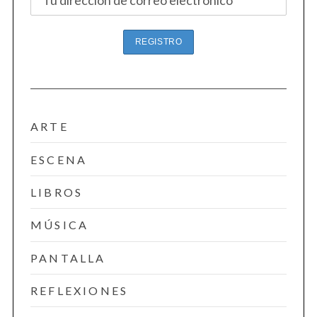
S
e
a
r
c
h
ARTE
f
o
ESCENA
r
:
LIBROS
MÚSICA
PANTALLA
REFLEXIONES