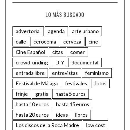
LO MÁS BUSCADO
advertorial
agenda
arte urbano
calle
cerocoma
cerveza
cine
Cine Español
citas
comer
crowdfunding
DIY
documental
entrada libre
entrevistas
feminismo
Festival de Málaga
festivales
fotos
frinje
gratis
hasta 5 euros
hasta 10 euros
hasta 15 euros
hasta 20 euros
ideas
libros
Los discos de la Roca Madre
low cost