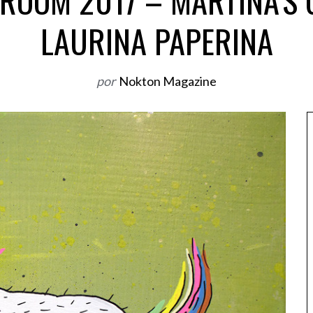
ROOM 2017 – MARTINA’S 
LAURINA PAPERINA
por
Nokton Magazine