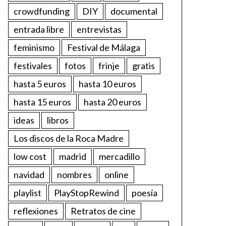
crowdfunding
DIY
documental
entrada libre
entrevistas
feminismo
Festival de Málaga
festivales
fotos
frinje
gratis
hasta 5 euros
hasta 10 euros
hasta 15 euros
hasta 20 euros
ideas
libros
Los discos de la Roca Madre
low cost
madrid
mercadillo
navidad
nombres
online
playlist
PlayStopRewind
poesía
reflexiones
Retratos de cine