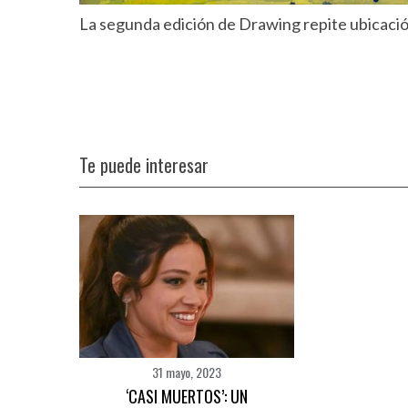
La segunda edición de Drawing repite ubicación
Te puede interesar
S
e
a
r
c
h
f
31 mayo, 2023
o
‘CASI MUERTOS’: UN
r