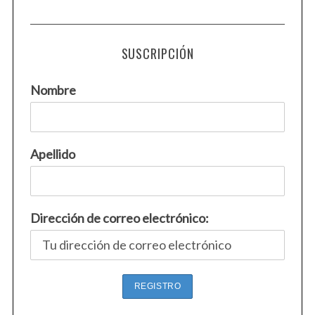
SUSCRIPCIÓN
Nombre
S
Apellido
e
a
r
c
Dirección de correo electrónico:
h
f
o
r
: