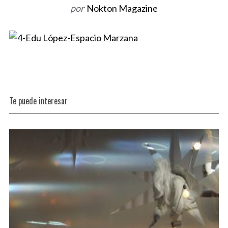
por
Nokton Magazine
o
r
:
Te puede interesar