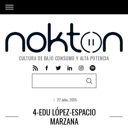
CULTURA DE BAJO CONSUMO Y ALTA POTENCIA
S
S
e
E
A
a
R
C
27 julio, 2015
r
H
c
4-EDU LÓPEZ-ESPACIO
h
MARZANA
f