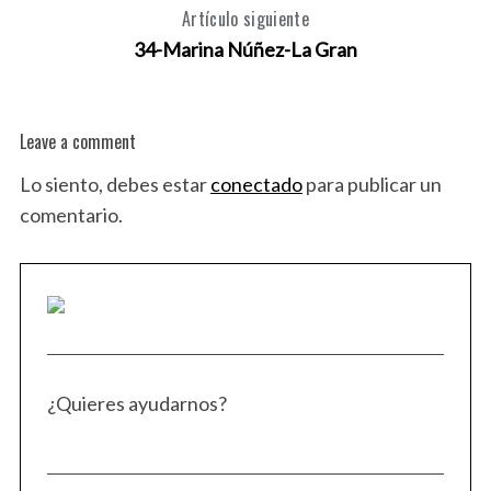
Artículo siguiente
34-Marina Núñez-La Gran
Leave a comment
Lo siento, debes estar
conectado
para publicar un
comentario.
¿Quieres ayudarnos?
S
e
a
r