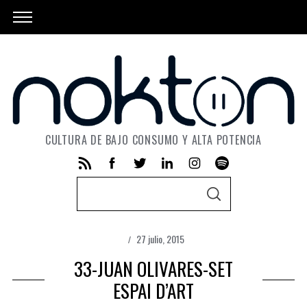
CULTURA DE BAJO CONSUMO Y ALTA POTENCIA
S
S
e
E
A
a
R
C
27 julio, 2015
r
H
33-JUAN OLIVARES-SET
c
h
ESPAI D’ART
f