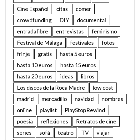
Cine Español
citas
comer
crowdfunding
DIY
documental
entrada libre
entrevistas
feminismo
Festival de Málaga
festivales
fotos
frinje
gratis
hasta 5 euros
hasta 10 euros
hasta 15 euros
hasta 20 euros
ideas
libros
Los discos de la Roca Madre
low cost
madrid
mercadillo
navidad
nombres
online
playlist
PlayStopRewind
poesía
reflexiones
Retratos de cine
series
sofá
teatro
TV
viajar