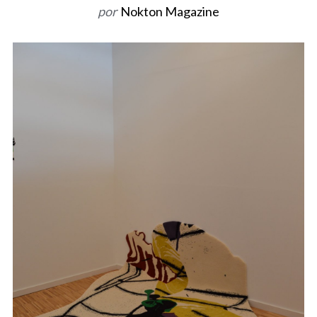
por
Nokton Magazine
o
r
: