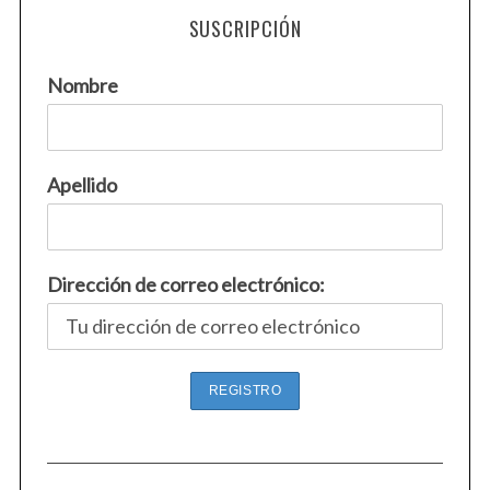
c
SUSCRIPCIÓN
h
f
Nombre
o
r
:
Apellido
Dirección de correo electrónico: