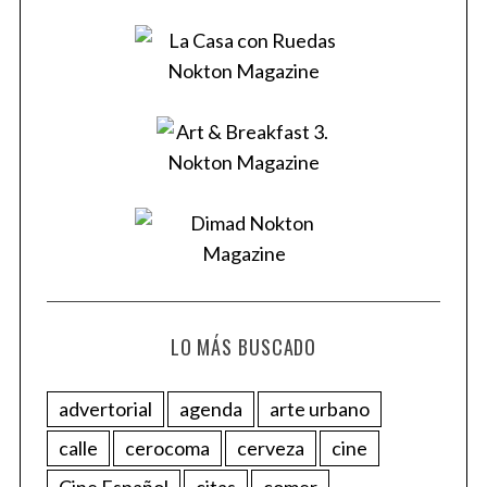
LO MÁS BUSCADO
advertorial
agenda
arte urbano
calle
cerocoma
cerveza
cine
Cine Español
citas
comer