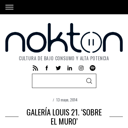
CULTURA DE BAJO CONSUMO Y ALTA POTENCIA
S
S
e
E
A
a
R
C
13 mayo, 2014
r
H
GALERÍA LOUIS 21. ‘SOBRE
c
h
EL MURO’
f