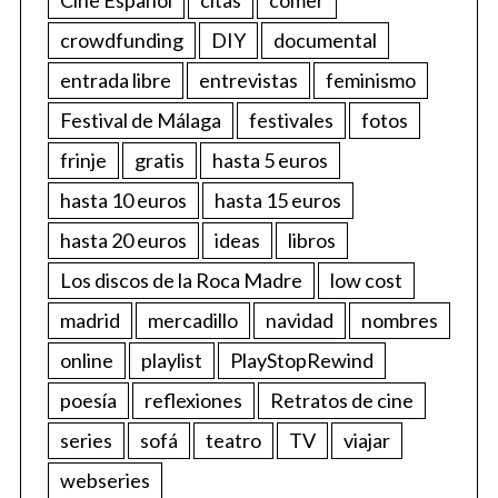
crowdfunding
DIY
documental
entrada libre
entrevistas
feminismo
Festival de Málaga
festivales
fotos
frinje
gratis
hasta 5 euros
hasta 10 euros
hasta 15 euros
hasta 20 euros
ideas
libros
Los discos de la Roca Madre
low cost
madrid
mercadillo
navidad
nombres
online
playlist
PlayStopRewind
poesía
reflexiones
Retratos de cine
series
sofá
teatro
TV
viajar
webseries