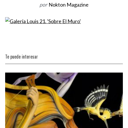
por
Nokton Magazine
o
r
:
Te puede interesar