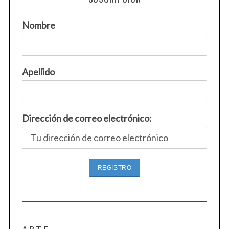
Nombre
Apellido
S
e
a
Dirección de correo electrónico:
r
c
h
f
o
r
:
ARTE