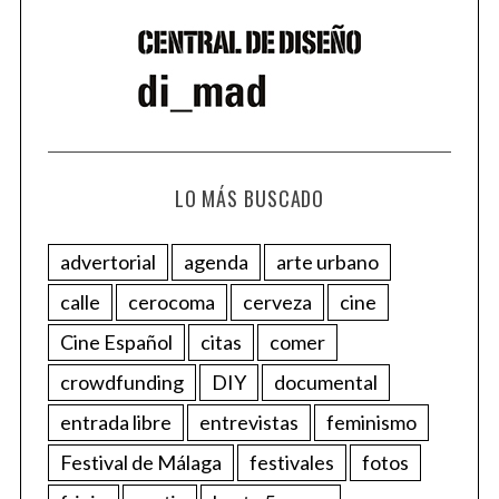
LO MÁS BUSCADO
advertorial
agenda
arte urbano
calle
cerocoma
cerveza
cine
Cine Español
citas
comer
crowdfunding
DIY
documental
entrada libre
entrevistas
feminismo
Festival de Málaga
festivales
fotos