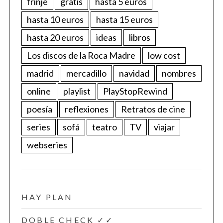
frinje
gratis
hasta 5 euros
hasta 10 euros
hasta 15 euros
hasta 20 euros
ideas
libros
Los discos de la Roca Madre
low cost
madrid
mercadillo
navidad
nombres
online
playlist
PlayStopRewind
poesía
reflexiones
Retratos de cine
series
sofá
teatro
TV
viajar
webseries
HAY PLAN
DOBLE CHECK ✓✓