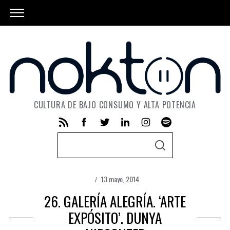
CULTURA DE BAJO CONSUMO Y ALTA POTENCIA
S
S
e
E
A
a
R
C
13 mayo, 2014
r
H
26. GALERÍA ALEGRÍA. ‘ARTE
c
h
EXPÓSITO’. DUNYA
f