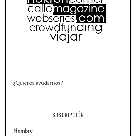
¿Quieres ayudarnos?
S
e
a
r
c
SUSCRIPCIÓN
h
f
o
Nombre