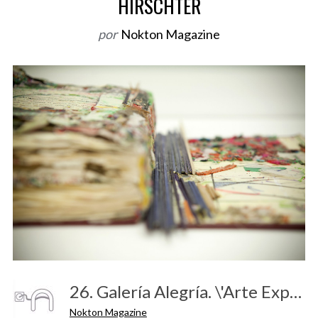
HIRSCHTER
o
r
por
Nokton Magazine
:
26. Galería Alegría. \'Arte Expósito\'. Dunya Hirschter
Nokton Magazine