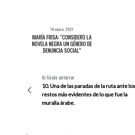
14 enero, 2021
MARÍA FRISA: “CONSIDERO LA
NOVELA NEGRA UN GÉNERO DE
DENUNCIA SOCIAL”
S
Artículo anterior
e
a
10. Una de las paradas de la ruta ante los
r
restos más evidentes de lo que fue la
c
muralla árabe.
h
f
o
r
: