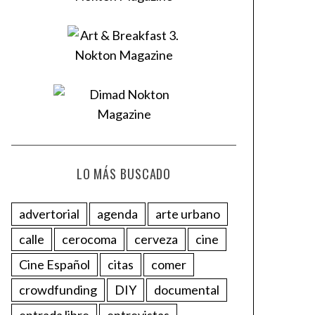
LO MÁS BUSCADO
advertorial
agenda
arte urbano
calle
cerocoma
cerveza
cine
Cine Español
citas
comer
crowdfunding
DIY
documental
entrada libre
entrevistas