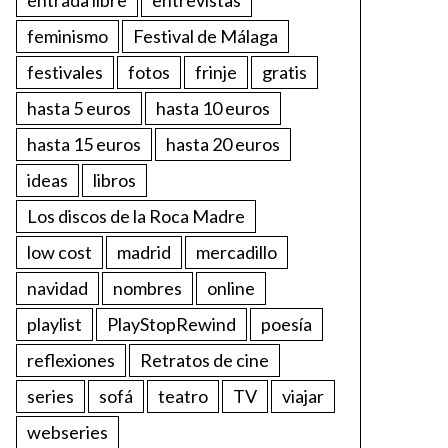
feminismo
Festival de Málaga
festivales
fotos
frinje
gratis
hasta 5 euros
hasta 10 euros
hasta 15 euros
hasta 20 euros
ideas
libros
Los discos de la Roca Madre
low cost
madrid
mercadillo
navidad
nombres
online
playlist
PlayStopRewind
poesía
reflexiones
Retratos de cine
series
sofá
teatro
TV
viajar
webseries