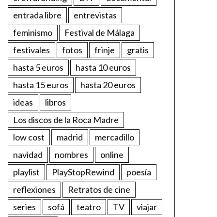
entrada libre
entrevistas
feminismo
Festival de Málaga
festivales
fotos
frinje
gratis
hasta 5 euros
hasta 10 euros
hasta 15 euros
hasta 20 euros
ideas
libros
Los discos de la Roca Madre
low cost
madrid
mercadillo
navidad
nombres
online
playlist
PlayStopRewind
poesía
reflexiones
Retratos de cine
series
sofá
teatro
TV
viajar