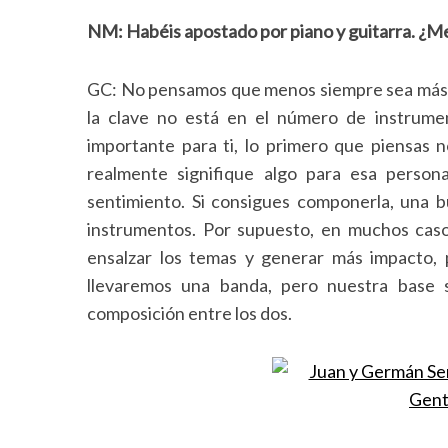
NM: Habéis apostado por piano y guitarra. ¿M
GC: No pensamos que menos siempre sea más, pe
S
la clave no está en el número de instrume
e
importante para ti, lo primero que piensas 
a
r
realmente signifique algo para esa perso
c
sentimiento. Si consigues componerla,
una b
h
instrumentos
. Por supuesto, en muchos caso
f
ensalzar los temas y generar más impacto, 
o
r
llevaremos una banda, pero nuestra base 
:
composición entre los dos.