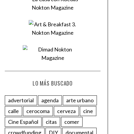
LO MÁS BUSCADO
advertorial
agenda
arte urbano
calle
cerocoma
cerveza
cine
Cine Español
citas
comer
crowdfunding
DIY
documental