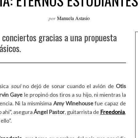
IA: ETERNOS ESTUDIANTES
por
Manuela Astasio
 conciertos gracias a una propuesta
ásicos.
úsica
soul
no dejó de sonar cuando el avión de
Otis
vin Gaye
le propinó dos tiros a su hijo, ni mientras la
encia. Ni la mismísima
Amy Winehouse
fue capaz de
 ahí”, asegura
Ángel Pastor
, guitarrista de
Freedonia
,
llo”.