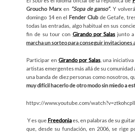
El
soul
es el idioma oficial de la república de
F
Groucho Marx
en
“Sopa de ganso”
. Y volver
domingo 14 en el
Fender Club
de Getafe, tres
todas las entradas, algo habitual en sus conci
fin de su tour con
Girando por Salas
junto 
marcha un sorteo para conseguir invitaciones a
Participar en
Girando por Salas
, una iniciativ
artistas emergentes más allá de su comunidad
una banda de diez personas como nosotros, qu
muy difícil hacerlo de otro modo sin miedo a es
httpv://www.youtube.com/watch?v=ztkohcpl
Y es que
Freedonia
es, en palabras de su guitar
que, desde su fundación, en 2006, se rige po