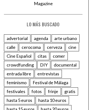
LO MÁS BUSCADO
advertorial
agenda
arte urbano
calle
cerocoma
cerveza
cine
Cine Español
citas
comer
crowdfunding
DIY
documental
entrada libre
entrevistas
feminismo
Festival de Málaga
festivales
fotos
frinje
gratis
hasta 5 euros
hasta 10 euros
hasta 15 euros
hasta 20 euros