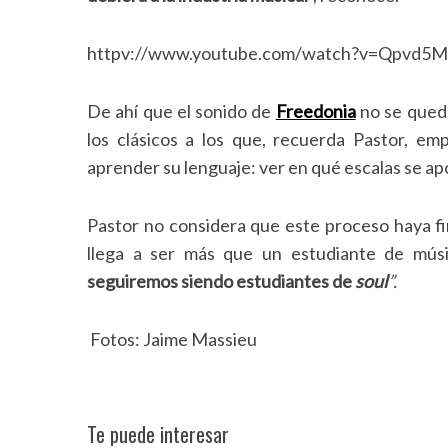
c
h
f
httpv://www.youtube.com/watch?v=Qpvd5
o
r
De ahí que el sonido de
Freedonia
no se qued
:
los clásicos a los que, recuerda Pastor, e
aprender su lenguaje: ver en qué escalas se 
Pastor no considera que este proceso haya fin
llega a ser más que un estudiante de músi
seguiremos siendo estudiantes de
soul
”.
Fotos: Jaime Massieu
Te puede interesar