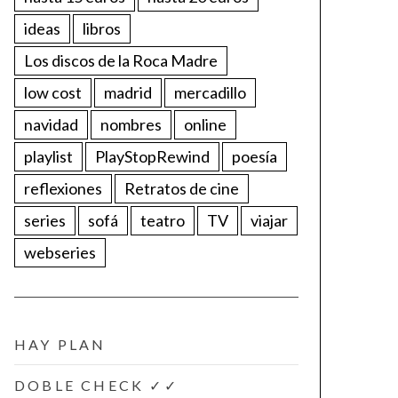
ideas
libros
Los discos de la Roca Madre
low cost
madrid
mercadillo
navidad
nombres
online
playlist
PlayStopRewind
poesía
reflexiones
Retratos de cine
series
sofá
teatro
TV
viajar
webseries
HAY PLAN
DOBLE CHECK ✓✓