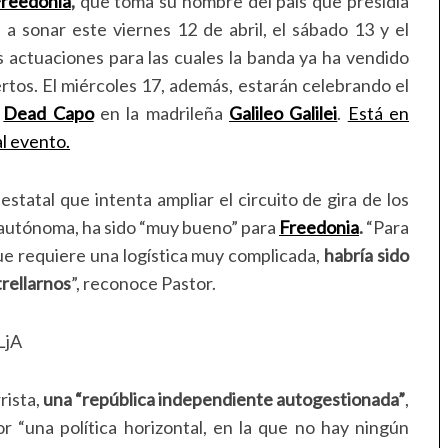
reedonia
,
que toma su nombre del país que presidía
á a sonar este viernes 12 de abril, el sábado 13 y el
 actuaciones para las cuales la banda ya ha vendido
ertos. El miércoles 17, además, estarán celebrando el
a
Dead Capo
en la madrileña
Galileo Galilei
.
Está en
l evento.
a estatal que intenta ampliar el circuito de gira de los
 autónoma, ha sido “muy bueno” para
Freedonia
.
“Para
e requiere una logística muy complicada,
habría sido
trellarnos
”, reconoce Pastor.
LjA
rista,
una “república independiente autogestionada”
,
r “una política horizontal, en la que no hay ningún