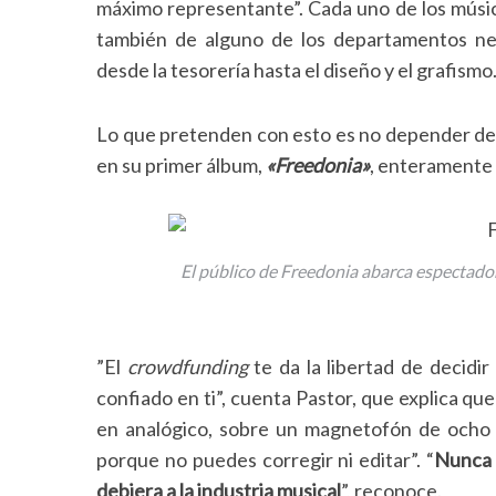
máximo representante”. Cada uno de los músic
también de alguno de los departamentos nec
desde la tesorería hasta el diseño y el grafismo
Lo que pretenden con esto es no depender de l
en su primer álbum,
«Freedonia»
, enteramente 
El público de Freedonia abarca espectador
”El
crowdfunding
te da la libertad de decidi
confiado en ti”, cuenta Pastor, que explica qu
S
e
en analógico, sobre un magnetofón de ocho p
a
porque no puedes corregir ni editar”. “
Nunca 
r
debiera a la industria musical
”, reconoce.