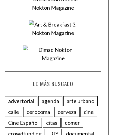
LO MÁS BUSCADO
advertorial
agenda
arte urbano
calle
cerocoma
cerveza
cine
Cine Español
citas
comer
crowdfunding
DIY
documental