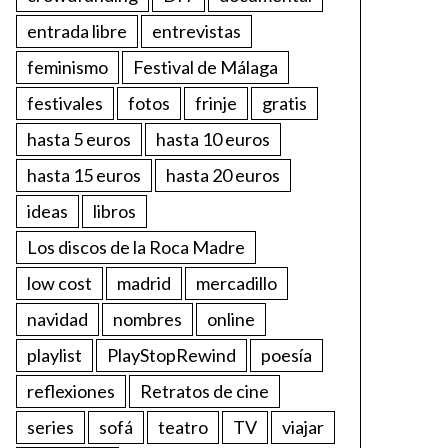
entrada libre
entrevistas
feminismo
Festival de Málaga
festivales
fotos
frinje
gratis
hasta 5 euros
hasta 10 euros
hasta 15 euros
hasta 20 euros
ideas
libros
Los discos de la Roca Madre
low cost
madrid
mercadillo
navidad
nombres
online
playlist
PlayStopRewind
poesía
reflexiones
Retratos de cine
series
sofá
teatro
TV
viajar