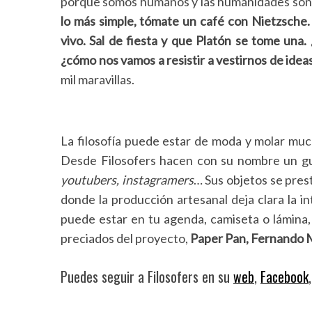
porque somos humanos y las humanidades son 
e
lo más simple, tómate un café con Nietzsche.
a
vivo. Sal de fiesta y que Platón se tome una.
r
c
¿cómo nos vamos a resistir a vestirnos de idea
h
mil maravillas.
f
o
r
:
La filosofía puede estar de moda y molar muc
Desde Filosofers hacen con su nombre un gui
youtubers, instagramers
… Sus objetos se prest
donde la producción artesanal deja clara la in
puede estar en tu agenda, camiseta o lámina, 
preciados del proyecto,
Paper Pan, Fernando
Puedes seguir a Filosofers en su
web
,
Facebook