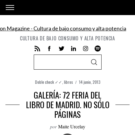
CULTURA DE BAJO CONSUMO Y ALTA POTENCIA
S
S
e
E
A
a
R
C
Doble check ✓✓
,
libros
14 junio, 2013
r
H
c
GALERÍA: 72 FERIA DEL
h
LIBRO DE MADRID. NO SÓLO
f
PÁGINAS
o
r
por
Maite Urcelay
: