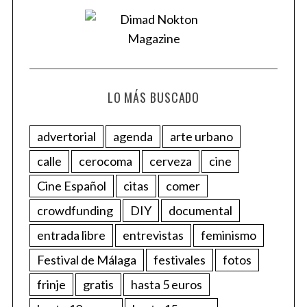
LO MÁS BUSCADO
advertorial
agenda
arte urbano
calle
cerocoma
cerveza
cine
Cine Español
citas
comer
crowdfunding
DIY
documental
entrada libre
entrevistas
feminismo
Festival de Málaga
festivales
fotos
frinje
gratis
hasta 5 euros