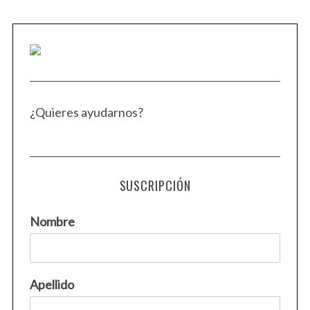
¿Quieres ayudarnos?
SUSCRIPCIÓN
Nombre
S
e
Apellido
a