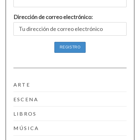
r
c
h
Dirección de correo electrónico:
f
o
r
:
ARTE
ESCENA
LIBROS
MÚSICA