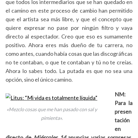
que todos
los intermediarios que se han quedado en
el camino en este proceso de cambio han permitido
que el artista sea más libre
, y que el concepto que
quiere expresar no pase por ningún filtro y vaya
S
directo al espectador. Creo que eso es sumamente
e
positivo. Ahora eres más dueño de tu carrera, no
a
como antes, cuando había cosas que las discográficas
r
c
no te contaban, o que te contaban y tú no te creías.
h
Ahora lo sabes todo. La putada es que no sea una
f
opción, sino el único camino.
o
r
NM:
:
Para la
«Mezclo cosas que me han pasado con sal y
presen
pimienta».
tación
en
directo de
Miércoles 14
anuncias varias sorpresas,