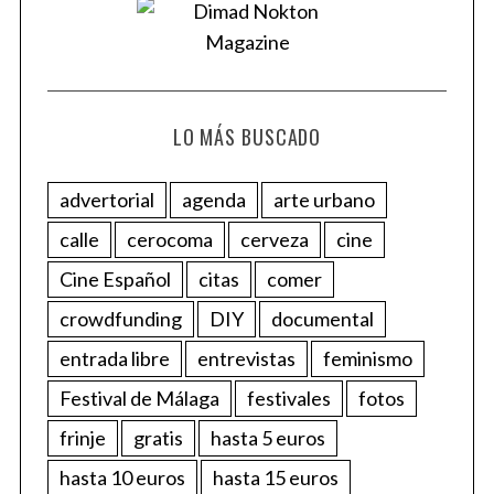
LO MÁS BUSCADO
advertorial
agenda
arte urbano
calle
cerocoma
cerveza
cine
Cine Español
citas
comer
crowdfunding
DIY
documental
entrada libre
entrevistas
feminismo
Festival de Málaga
festivales
fotos
frinje
gratis
hasta 5 euros
hasta 10 euros
hasta 15 euros