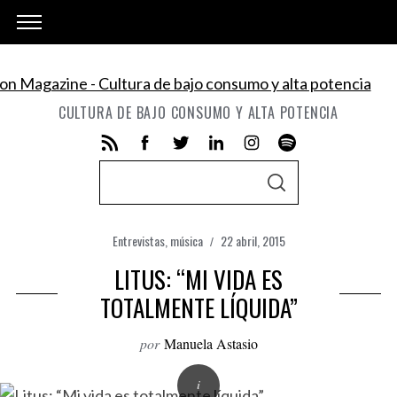
CULTURA DE BAJO CONSUMO Y ALTA POTENCIA
S
S
e
E
A
a
R
C
Entrevistas
,
música
22 abril, 2015
r
H
c
LITUS: “MI VIDA ES
h
TOTALMENTE LÍQUIDA”
f
por
Manuela Astasio
o
r
: