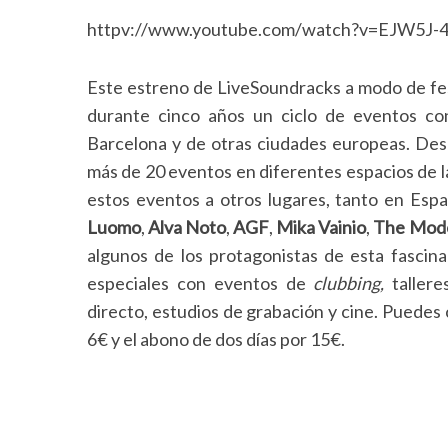
httpv://www.youtube.com/watch?v=EJW5J-4
Este estreno de LiveSoundracks a modo de fest
durante cinco años un ciclo de eventos co
Barcelona y de otras ciudades europeas. De
más de 20 eventos en diferentes espacios de l
estos eventos a otros lugares, tanto en Espa
Luomo
,
Alva
Noto
,
AGF
,
Mika
Vainio
,
The
Mode
algunos de los protagonistas de esta fascin
especiales con eventos de
clubbing,
taller
directo, estudios de grabación y cine. Puedes
6€ y el abono de dos días por 15€.