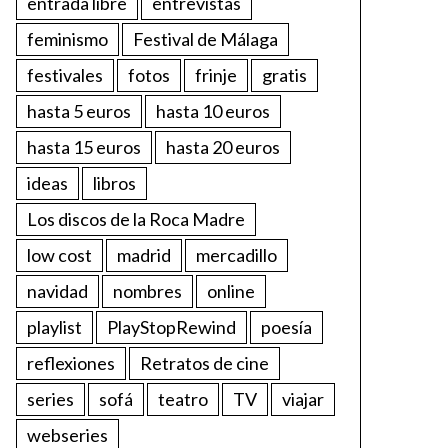
entrada libre
entrevistas
feminismo
Festival de Málaga
festivales
fotos
frinje
gratis
hasta 5 euros
hasta 10 euros
hasta 15 euros
hasta 20 euros
ideas
libros
Los discos de la Roca Madre
low cost
madrid
mercadillo
navidad
nombres
online
playlist
PlayStopRewind
poesía
reflexiones
Retratos de cine
series
sofá
teatro
TV
viajar
webseries