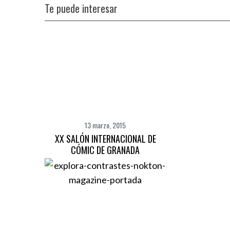
Te puede interesar
S
13 marzo, 2015
e
XX SALÓN INTERNACIONAL DE
a
CÓMIC DE GRANADA
r
c
h
f
o
r
: