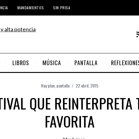
ENCIA
MANDAMIENTOS
SIN PRISA
LIBROS
MÚSICA
PANTALLA
REFLEXIONE
Hay plan
,
pantalla
22 abril, 2015
TIVAL QUE REINTERPRETA
FAVORITA