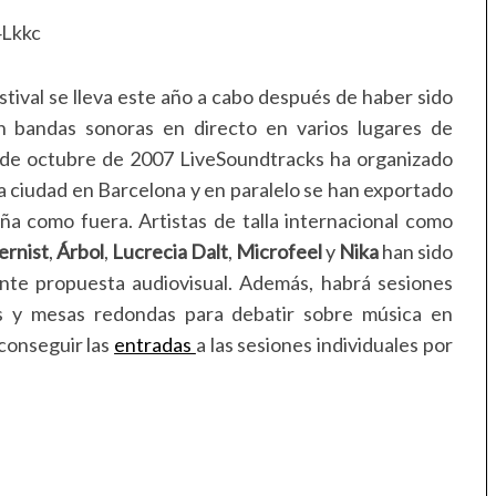
Lkkc
ival se lleva este año a cabo después de haber sido
n bandas sonoras en directo en varios lugares de
sde octubre de 2007 LiveSoundtracks ha organizado
a ciudad en Barcelona y en paralelo se han exportado
ña como fuera. Artistas de talla internacional como
rnist
,
Árbol
,
Lucrecia
Dalt
,
Microfeel
y
Nika
han sido
ante propuesta audiovisual. Además, habrá sesiones
es y mesas redondas para debatir sobre música en
 conseguir las
entradas
a las sesiones individuales por