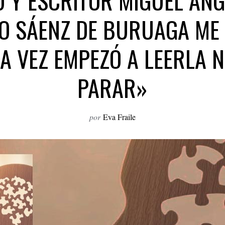
O Y ESCRITOR MIGUEL ÁNG
O SÁENZ DE BURUAGA ME
A VEZ EMPEZÓ A LEERLA 
PARAR»
por
Eva Fraile