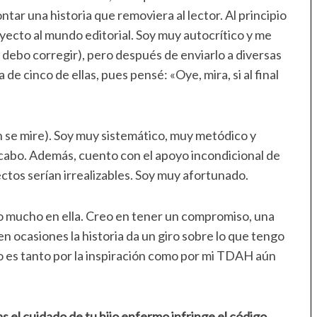
tar una historia que removiera al lector. Al principio
ecto al mundo editorial. Soy muy autocrítico y me
 debo corregir), pero después de enviarlo a diversas
 de cinco de ellas, pues pensé: «Oye, mira, si al final
ún se mire). Soy muy sistemático, muy metódico y
acabo. Además, cuento con el apoyo incondicional de
yectos serían irrealizables. Soy muy afortunado.
reo mucho en ella. Creo en tener un compromiso, una
n ocasiones la historia da un giro sobre lo que tengo
 es tanto por la inspiración como por mi TDAH aún
as el cuidado de tu hijo enfermo infringe el código