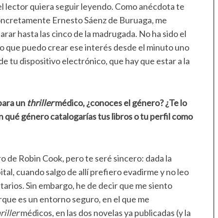
el lector quiera seguir leyendo. Como anécdota te
concretamente Ernesto Sáenz de Buruaga, me
rar hasta las cinco de la madrugada. No ha sido el
ero que puedo crear ese interés desde el minuto uno
 de tu dispositivo electrónico, que hay que estar a la
para un
thriller
médico, ¿conoces el género? ¿Te lo
qué género catalogarías tus libros o tu perfil como
bro de Robin Cook, pero te seré sincero: dada la
tal, cuando salgo de allí prefiero evadirme y no leo
itarios. Sin embargo, he de decir que me siento
rque es un entorno seguro, en el que me
riller
médicos, en las dos novelas ya publicadas (y la