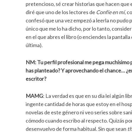
pretencioso, sé crear historias que hacen que 
diré que uno de los lectores de
Confíe en mí
, 
confesó que una vez empezó a leerla no pudo pa
único que me lo ha dicho, por lo tanto, consid
en el que abres el libro (o enciendes la pantalla
última).
NM: Tu perfil profesional me pega muchísimo 
has planteado? Y aprovechando el chance… ¿en 
escritor?
MAMG
: La verdad es que en su día leí algún li
ingente cantidad de horas que estoy en el hospi
novelas de este género ni veo series sobre san
cómodo cuando escribo al respecto. Quizás po
desenvuelvo de forma habitual. Sin que sean
th