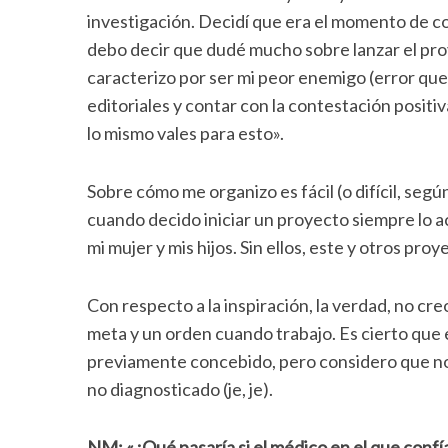
investigación. Decidí que era el momento de con
debo decir que dudé mucho sobre lanzar el proy
caracterizo por ser mi peor enemigo (error que
S
editoriales y contar con la contestación positiva
e
lo mismo vales para esto».
a
r
Sobre cómo me organizo es fácil (o difícil, seg
c
h
cuando decido iniciar un proyecto siempre lo 
f
mi mujer y mis hijos. Sin ellos, este y otros pro
o
r
:
Con respecto a la inspiración, la verdad, no c
meta y un orden cuando trabajo. Es cierto que e
previamente concebido, pero considero que no
no diagnosticado (je, je).
NM:
«¿Qué pasaría si el médico en el que confí