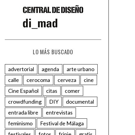
LO MÁS BUSCADO
advertorial
agenda
arte urbano
calle
cerocoma
cerveza
cine
Cine Español
citas
comer
crowdfunding
DIY
documental
entrada libre
entrevistas
feminismo
Festival de Málaga
festivales
fotos
frinje
gratis