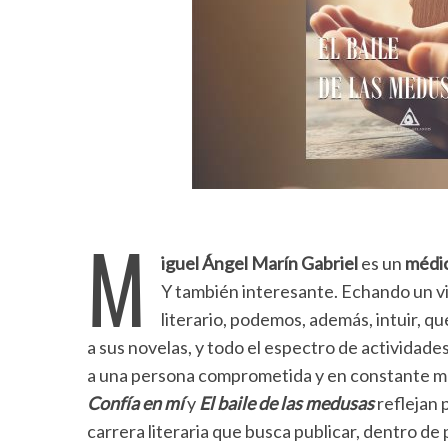
M
iguel Ángel Marín Gabriel
es un
médic
Y también interesante. Echando un vi
literario, podemos, además, intuir, q
a sus novelas, y todo el espectro de actividade
a una persona comprometida y en constante mo
Confía en mí
y
El baile de las medusas
reflejan 
carrera literaria que busca publicar, dentro d