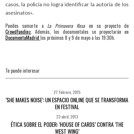
casos, la policía no logra identificar la autoría de los
asesinatos».
S
Puedes sumarte a
La Primavera Rosa
en su proyecto de
Crowdfundin
g. Además, los documentales se proyectarán en
e
DocumentaMadrid
los próximos 8 y 9 de mayo a las 19:30h.
a
r
c
h
f
Te puede interesar
o
r
:
27 febrero, 2015
‘SHE MAKES NOISE’: UN ESPACIO ONLINE QUE SE TRANSFORMA
EN FESTIVAL
23 abril, 2013
ÉTICA SOBRE EL PODER: ‘HOUSE OF CARDS’ CONTRA ‘THE
WEST WING’