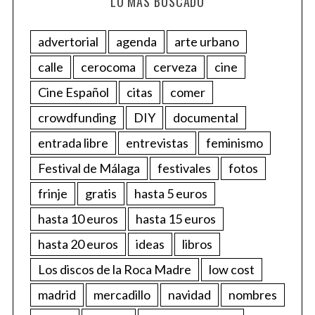
LO MÁS BUSCADO
advertorial
agenda
arte urbano
calle
cerocoma
cerveza
cine
Cine Español
citas
comer
crowdfunding
DIY
documental
entrada libre
entrevistas
feminismo
Festival de Málaga
festivales
fotos
frinje
gratis
hasta 5 euros
hasta 10 euros
hasta 15 euros
hasta 20 euros
ideas
libros
Los discos de la Roca Madre
low cost
madrid
mercadillo
navidad
nombres