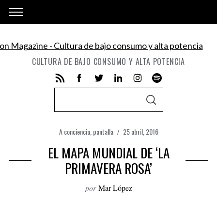
CULTURA DE BAJO CONSUMO Y ALTA POTENCIA
S
S
e
E
A
a
R
C
A conciencia
,
pantalla
25 abril, 2016
r
H
EL MAPA MUNDIAL DE ‘LA
c
h
PRIMAVERA ROSA’
f
por
Mar López
o
r
: