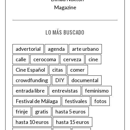
LO MÁS BUSCADO
advertorial
agenda
arte urbano
calle
cerocoma
cerveza
cine
Cine Español
citas
comer
crowdfunding
DIY
documental
entrada libre
entrevistas
feminismo
Festival de Málaga
festivales
fotos
frinje
gratis
hasta 5 euros
hasta 10 euros
hasta 15 euros