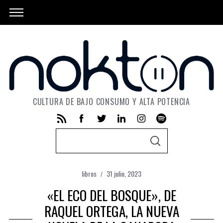
CULTURA DE BAJO CONSUMO Y ALTA POTENCIA
S
S
e
E
A
a
R
C
libros
31 julio, 2023
r
H
«EL ECO DEL BOSQUE», DE
c
h
RAQUEL ORTEGA, LA NUEVA
f