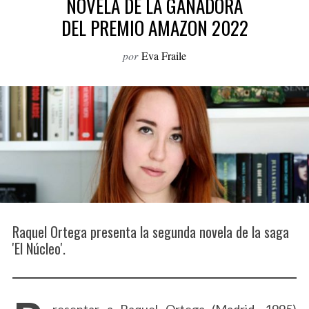
NOVELA DE LA GANADORA
o
DEL PREMIO AMAZON 2022
r
:
por
Eva Fraile
Raquel Ortega presenta la segunda novela de la saga
'El Núcleo'.
resentar a Raquel Ortega (Madrid, 1995)