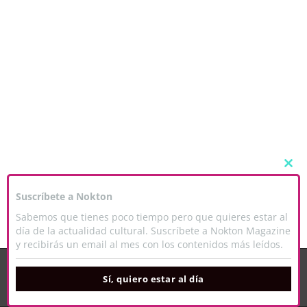
C
L
O
Suscríbete a Nokton
S
E
Sabemos que tienes poco tiempo pero que quieres estar al
T
H
día de la actualidad cultural. Suscríbete a Nokton Magazine
I
y recibirás un email al mes con los contenidos más leídos.
S
M
Este sitio web utiliza cookies para que usted tenga la mejor experiencia de
O
usuario. Si continúa navegando está dando su consentimiento para la
aceptación de las mencionadas cookies y la aceptación de nuestra
política de
D
Sí, quiero estar al día
cookies
, pinche el enlace para mayor información.
U
L
ACEPTAR
E