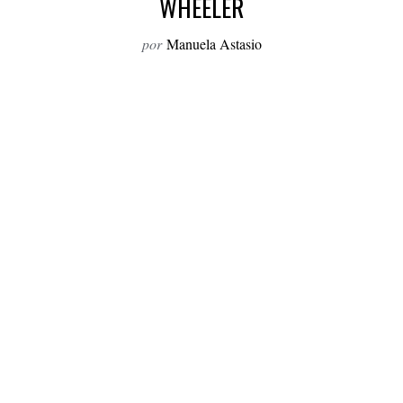
WHEELER
o
r
por
Manuela Astasio
: