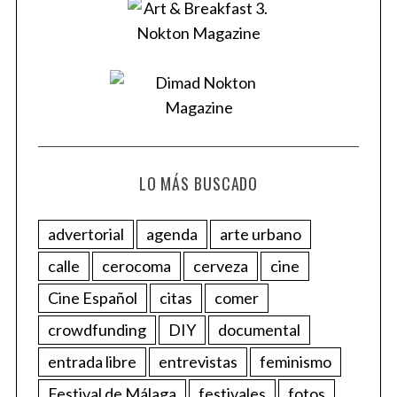
LO MÁS BUSCADO
advertorial
agenda
arte urbano
calle
cerocoma
cerveza
cine
Cine Español
citas
comer
crowdfunding
DIY
documental
entrada libre
entrevistas
feminismo
Festival de Málaga
festivales
fotos