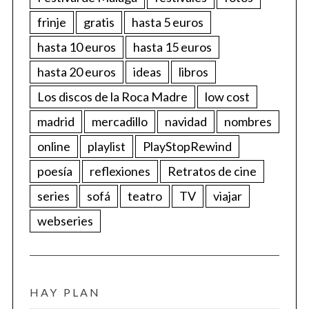
frinje
gratis
hasta 5 euros
hasta 10 euros
hasta 15 euros
hasta 20 euros
ideas
libros
Los discos de la Roca Madre
low cost
madrid
mercadillo
navidad
nombres
online
playlist
PlayStopRewind
poesía
reflexiones
Retratos de cine
series
sofá
teatro
TV
viajar
webseries
HAY PLAN