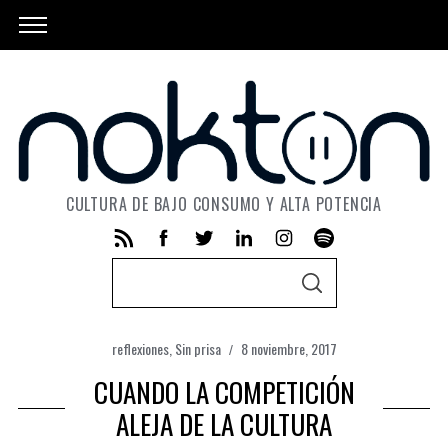
CULTURA DE BAJO CONSUMO Y ALTA POTENCIA
S
S
e
E
A
a
R
C
reflexiones
,
Sin prisa
8 noviembre, 2017
r
H
CUANDO LA COMPETICIÓN
c
h
ALEJA DE LA CULTURA
f