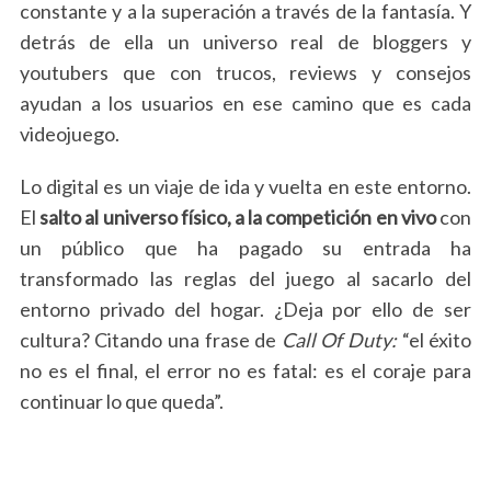
constante y a la superación a través de la fantasía. Y
detrás de ella un universo real de bloggers y
youtubers que con trucos, reviews y consejos
ayudan a los usuarios en ese camino que es cada
videojuego.
S
Lo digital es un viaje de ida y vuelta en este entorno.
e
El
salto al universo físico, a la competición en vivo
con
a
un público que ha pagado su entrada ha
r
transformado las reglas del juego al sacarlo del
c
h
entorno privado del hogar. ¿Deja por ello de ser
f
cultura? Citando una frase de
Call Of Duty:
“el éxito
o
no es el final, el error no es fatal: es el coraje para
r
continuar lo que queda”.
: